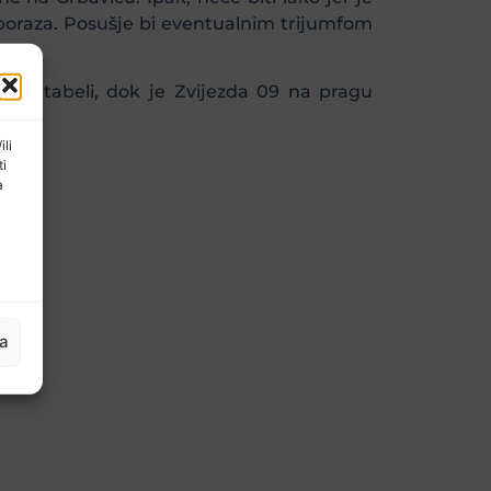
poraza. Posušje bi eventualnim trijumfom
u na tabeli, dok je Zvijezda 09 na pragu
ili
ti
a
ja