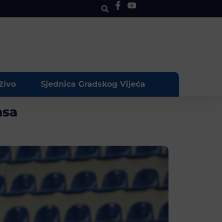
živo
Sjednica Gradskog Vijeća
asa