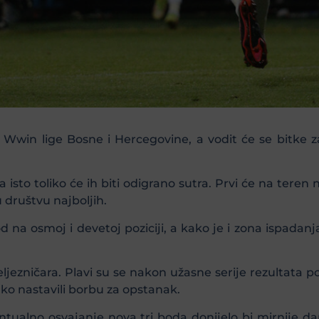
 Wwin lige Bosne i Hercegovine, a vodit će se bitke 
 isto toliko će ih biti odigrano sutra. Prvi će na teren 
 društvu najboljih.
 na osmoj i devetoj poziciji, a kako je i zona ispadanja
ljezničara. Plavi su se nakon užasne serije rezultata pod
tako nastavili borbu za opstanak.
tualno osvajanje nova tri boda donijelo bi mirnije dan