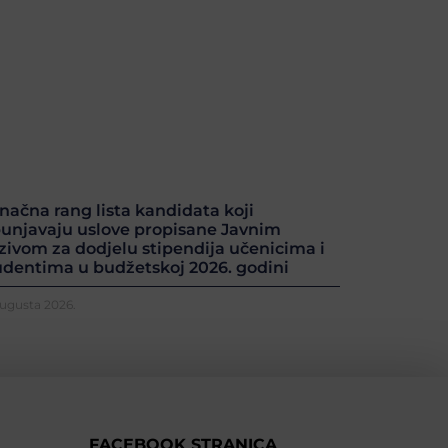
načna rang lista kandidata koji
punjavaju uslove propisane Javnim
zivom za dodjelu stipendija učenicima i
udentima u budžetskoj 2026. godini
Augusta 2026.
FACEBOOK STRANICA