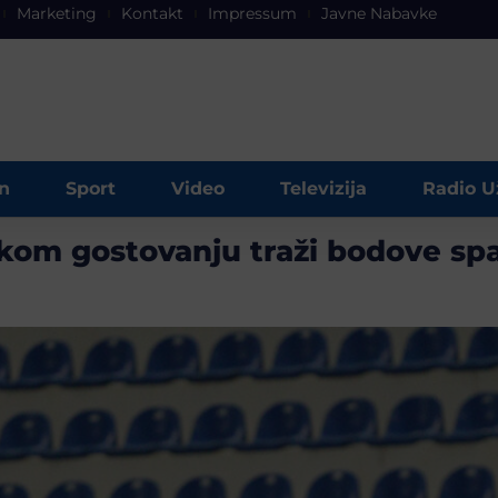
Marketing
Kontakt
Impressum
Javne Nabavke
n
Sport
Video
Televizija
Radio U
škom gostovanju traži bodove sp