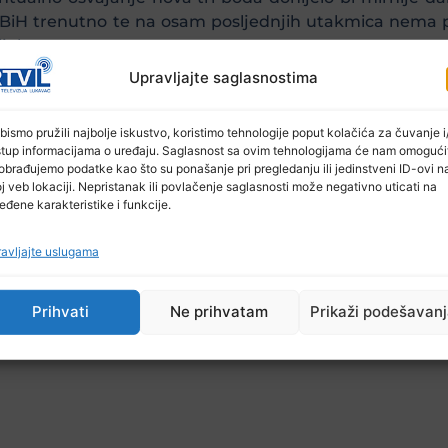
gi BiH trenutno te na osam posljednjih utakmica nema 
jelu sezone.
Upravljajte saglasnostima
iti u evropska takmičenja te zadržati treću pozicij
ednjeg na tabeli.
bismo pružili najbolje iskustvo, koristimo tehnologije poput kolačića za čuvanje i/
stup informacijama o uređaju. Saglasnost sa ovim tehnologijama će nam omogući
obrađujemo podatke kao što su ponašanje pri pregledanju ili jedinstveni ID-ovi n
j veb lokaciji. Nepristanak ili povlačenje saglasnosti može negativno uticati na
eđene karakteristike i funkcije.
avljajte uslugama
Prihvati
Ne prihvatam
Prikaži podešavan