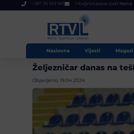
+387 35 553 967
info@rtvlukavac.ba
O Nama
Naslovna
Vijesti
Magazi
Željezničar danas na te
Objavljeno:
19.04.2024.