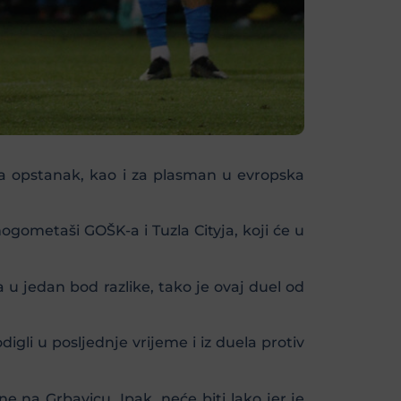
za opstanak, kao i za plasman u evropska
nogometaši GOŠK-a i Tuzla Cityja, koji će u
 u jedan bod razlike, tako je ovaj duel od
igli u posljednje vrijeme i iz duela protiv
e na Grbavicu. Ipak, neće biti lako jer je