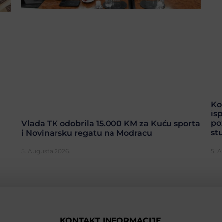
Ko
is
po
Vlada TK odobrila 15.000 KM za Kuću sporta
st
i Novinarsku regatu na Modracu
5. Augusta 2026.
5. 
KONTAKT INFORMACIJE