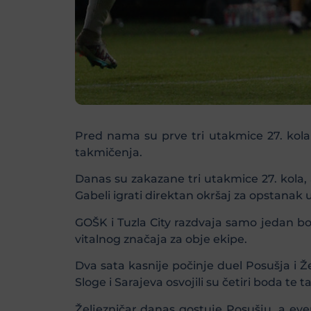
Pred nama su prve tri utakmice 27. kola
takmičenja.
Danas su zakazane tri utakmice 27. kola, a
Gabeli igrati direktan okršaj za opstanak u
GOŠK i Tuzla City razdvaja samo jedan bod
vitalnog značaja za obje ekipe.
Dva sata kasnije počinje duel Posušja i Že
Sloge i Sarajeva osvojili su četiri boda te 
Željezničar danas gostuje Posušju, a even