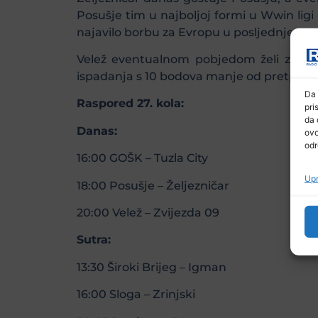
Posušje tim u najboljoj formi u Wwin li
najavilo borbu za Evropu u posljednjem di
Velež eventualnom pobjedom želi zakorač
ispadanja s 10 bodova manje od pretposlj
Da 
Raspored 27. kola:
pri
da 
Danas:
ovo
odr
16:00 GOŠK – Tuzla City
Upr
18:00 Posušje – Željezničar
20:00 Velež – Zvijezda 09
Sutra:
13:30 Široki Brijeg – Igman
16:00 Sloga – Zrinjski