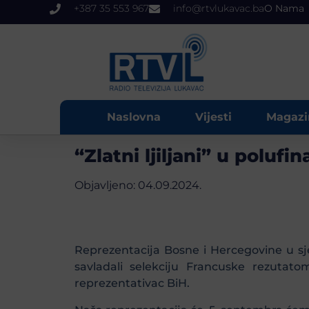
+387 35 553 967
info@rtvlukavac.ba
O Nama
Naslovna
Vijesti
Magazi
“Zlatni ljiljani” u poluf
Objavljeno:
04.09.2024.
Reprezentacija Bosne i Hercegovine u sjed
savladali selekciju Francuske rezutat
reprezentativac BiH.