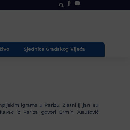
živo
Sjednica Gradskog Vijeća
ijskim igrama u Parizu. Zlatni ljiljani su
kavac iz Pariza govori Ermin Jusufović