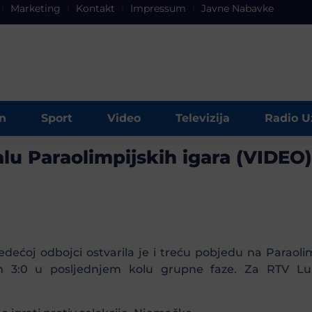
Marketing
Kontakt
Impressum
Javne Nabavke
n
Sport
Video
Televizija
Radio U
inalu Paraolimpijskih igara (VIDEO)
ećoj odbojci ostvarila je i treću pobjedu na Paraolimp
om 3:0 u posljednjem kolu grupne faze. Za RTV Lu