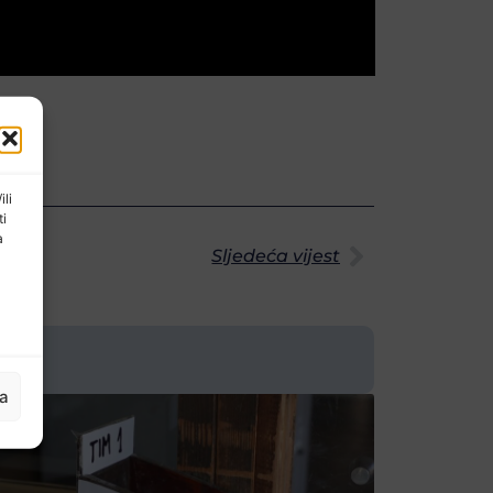
ili
ti
a
Sljedeća vijest
ja