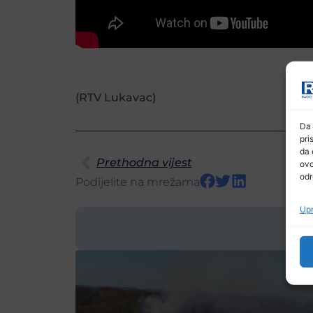
(RTV Lukavac)
Da 
pri
da 
Prethodna vijest
ovo
odr
Podijelite na mrežama
Upr