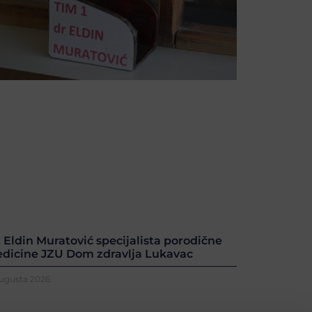
. Eldin Muratović specijalista porodične
dicine JZU Dom zdravlja Lukavac
Augusta 2026.