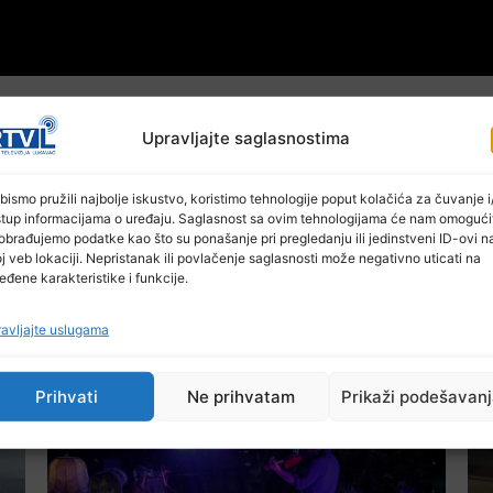
Upravljajte saglasnostima
bismo pružili najbolje iskustvo, koristimo tehnologije poput kolačića za čuvanje i/
stup informacijama o uređaju. Saglasnost sa ovim tehnologijama će nam omogući
obrađujemo podatke kao što su ponašanje pri pregledanju ili jedinstveni ID-ovi n
j veb lokaciji. Nepristanak ili povlačenje saglasnosti može negativno uticati na
eđene karakteristike i funkcije.
avljajte uslugama
Ostale novosti
Prihvati
Ne prihvatam
Prikaži podešavan