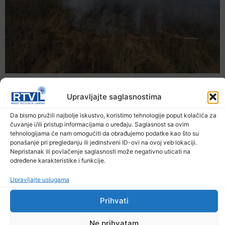
Upravljajte saglasnostima
Da bismo pružili najbolje iskustvo, koristimo tehnologije poput kolačića za
čuvanje i/ili pristup informacijama o uređaju. Saglasnost sa ovim
tehnologijama će nam omogućiti da obrađujemo podatke kao što su
ponašanje pri pregledanju ili jedinstveni ID-ovi na ovoj veb lokaciji.
Nepristanak ili povlačenje saglasnosti može negativno uticati na
određene karakteristike i funkcije.
Upravljajte uslugama
U TK povećan broj požara
Prihvati
7. Augusta 2026.
Ne prihvatam