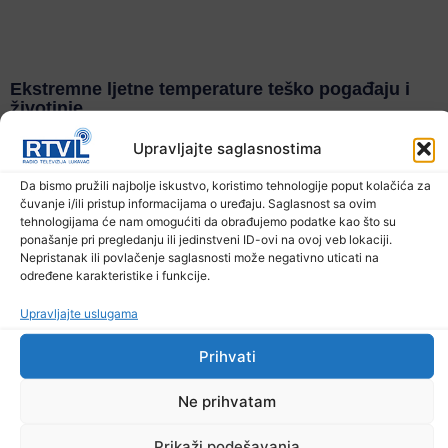
Ekstremne ljetne temperature teško pogađaju i
životinje
6. Augusta 2026.
Upravljajte saglasnostima
Da bismo pružili najbolje iskustvo, koristimo tehnologije poput kolačića za
čuvanje i/ili pristup informacijama o uređaju. Saglasnost sa ovim
tehnologijama će nam omogućiti da obrađujemo podatke kao što su
ponašanje pri pregledanju ili jedinstveni ID-ovi na ovoj veb lokaciji.
Nepristanak ili povlačenje saglasnosti može negativno uticati na
određene karakteristike i funkcije.
Upravljajte uslugama
Prihvati
Ne prihvatam
Prikaži podešavanja