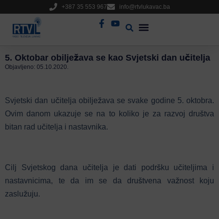
+387 35 553 967
info@rtvlukavac.ba
Radio Uživo
Sjednica Gradskog Vijeća
5. Oktobar obilježava se kao Svjetski dan učitelja
Objavljeno:
05.10.2020.
Svjetski dan učitelja obilježava se svake godine 5. oktobra.
Ovim danom ukazuje se na to koliko je za razvoj društva
bitan rad učitelja i nastavnika.
Cilj Svjetskog dana učitelja je dati podršku učiteljima i
nastavnicima, te da im se da društvena važnost koju
zaslužuju.