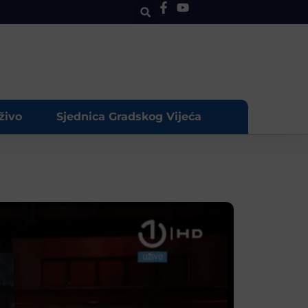
živo
Sjednica Gradskog Vijeća