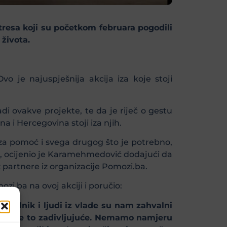
otresa koji su početkom februara pogodili
 života.
Ovo je najuspješnija akcija iza koje stoji
 ovakve projekte, te da je riječ o gestu
na i Hercegovina stoji iza njih.
a za pomoć i svega drugog što je potrebno,
, ocijenio je Karamehmedović dodajući da
uz partnere iz organizacije Pomozi.ba.
zi.ba na ovoj akciji i poručio:
edsjednik i ljudi iz vlade su nam zahvalni
to da je to zadivljujuće. Nemamo namjeru