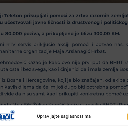
i Teleton prikupljali pomoći za žrtve razornih zemlj
u učestvovali javne ličnosti iz društvenog i političkog
izu 80.000 poziva, a prikupljeno je blizu 300.00 KM.
ni RTV servis priključio akciji pomoći i pozvao nas. 
manitarne organizacije Maja Arslanagić Hrbat.
hmedović kazao je kako ovo nije prvi put da BHRT radi
uta ostali bez svega, kao i činjenici da i mala zemlja Bos
 iz Bosne i Hercegovine, koji je bio značajan, od ekip
ikavih dilema da će im još dugo biti potrebna pomoć”
 ljudi vide da nisu sami, kao i prikupiti konkretnu pomoć 
sjedništva BiH Željko Komšić koji se zahvalio BHRT i Pomo
plave u Turskoj i to je tragedija koja traje. Turski pr
Upravljajte saglasnostima
da je to zadivljujuće da tako mala zemlja uradi neš