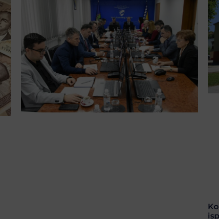
Ko
is