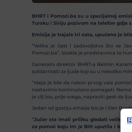
BHRT i Pomozi.ba su u specijalnoj emisij
Tursku i Siriju pozivom na telefon gdje s
Emisija je trajala tri sata, upućeno je bl
“Velika je čast i zadovoljstvo što se Jav
Pomozi.ba”, istakla je predstavnica te hu
Generalni direktor BHRT-a Belmin Karame
solidarnosti za ljude koji su u nekoliko min
“Ideja je bila da nakon prvog vala pomoći
nastavimo kontinuirano pomagati. Nema n
je cilj bio, prije svega, napraviti gest da
Jedan od gostiju emisije bio je i član Pred
“
Jučer ste imali priliku gledati velike po
za pomoć koju im je BiH uputila i kažu 