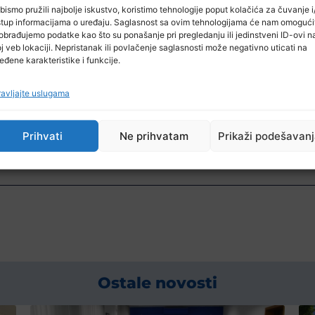
an sam vam i ja na ovome što ste i Siriju uključili. T
bismo pružili najbolje iskustvo, koristimo tehnologije poput kolačića za čuvanje i/
oj i treba im pomoći
“, rekao je Komšić.
stup informacijama o uređaju. Saglasnost sa ovim tehnologijama će nam omogući
obrađujemo podatke kao što su ponašanje pri pregledanju ili jedinstveni ID-ovi n
a se masovno uključe u humanitarnu akciju za pomoć
j veb lokaciji. Nepristanak ili povlačenje saglasnosti može negativno uticati na
eđene karakteristike i funkcije.
ištva BiH Denis Bećirović u emisiji Teleton, posvećen
dili Tursku i Siriju.
avljajte uslugama
prema BHRT-u i Udruženju Pomozi.ba na sprovedenoj ak
nu solidarnost sa bratskim narodom Turske i Sirije
Prihvati
Ne prihvatam
Prikaži podešavan
 kada im je najteže
”, rekao je Bećirović.
Ostale novosti