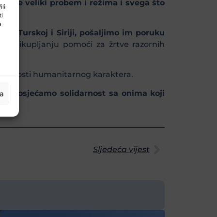
amo je veliki probem i režima i svega što
ili
ti
a
 Turskoj i Siriji, pošaljimo im poruku
oj prikupljanju pomoći za žrtve razornih
tivnosti humanitarnog karaktera.
, da osjećamo solidarnost sa onima koji
ja
Sljedeća vijest