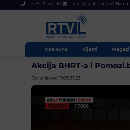
+387 35 553 967
info@rtvlukavac.ba
O Nama
Naslovna
Vijesti
Magazi
Akcija BHRT-a i Pomozi.
Objavljeno:
17.03.2023.