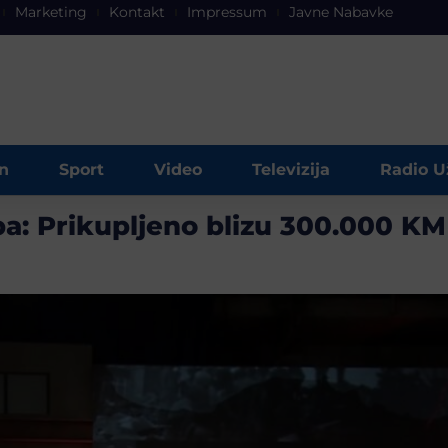
Marketing
Kontakt
Impressum
Javne Nabavke
n
Sport
Video
Televizija
Radio U
ba: Prikupljeno blizu 300.000 KM