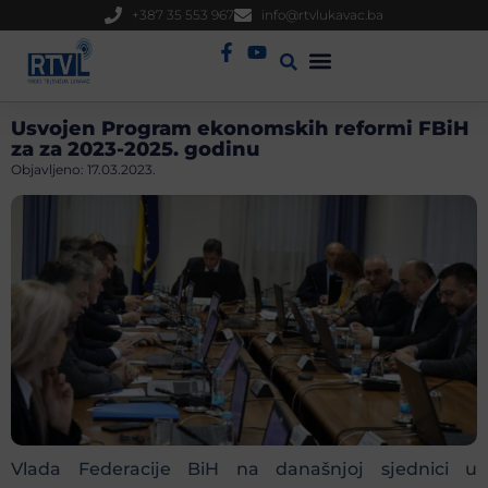
+387 35 553 967
info@rtvlukavac.ba
Radio Uživo
Sjednica Gradskog Vijeća
Usvojen Program ekonomskih reformi FBiH
za za 2023-2025. godinu
Objavljeno:
17.03.2023.
Vlada Federacije BiH na današnjoj sjednici u