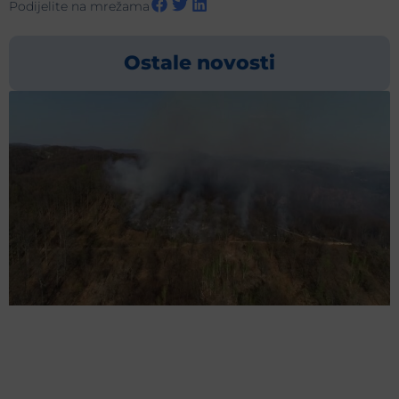
Podijelite na mrežama
Ostale novosti