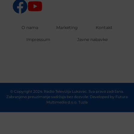
O nama
Marketing
Kontakt
Impressum
Javne nabavke
© Copyright 2024. Radio Televizija Lukavac. Sva prava zadržana.
Zabranjeno preuzimanje sadržaja bez dozvole. Developed by
Futura
Multimedia d.o.o. Tuzla