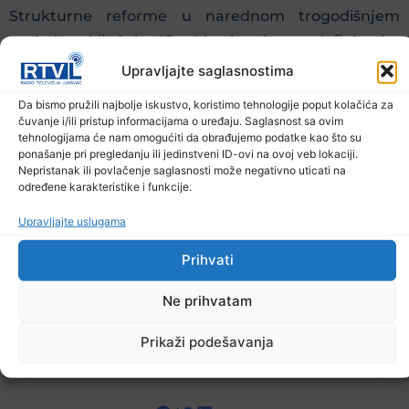
Strukturne reforme u narednom trogodišnjem
periodu uključuju 13 oblasti s jasno definiranim
reformskim mjerama koje se namjeravaju provesti.
Upravljajte saglasnostima
To su upravljanje javnim finansijama, zelena
Da bismo pružili najbolje iskustvo, koristimo tehnologije poput kolačića za
tranzicija, digitalna transformacija, te poslovno
čuvanje i/ili pristup informacijama o uređaju. Saglasnost sa ovim
tehnologijama će nam omogućiti da obrađujemo podatke kao što su
okruženje i smanjenje sive ekonomije, kao i
ponašanje pri pregledanju ili jedinstveni ID-ovi na ovoj veb lokaciji.
istraživanje, razvoj i inovacije. Također, uključuju
Nepristanak ili povlačenje saglasnosti može negativno uticati na
određene karakteristike i funkcije.
reforme ekonomske integracije, tržišta energije i
transporta, zatim poljoprivredu, industriju i usluge,
Upravljajte uslugama
te obrazovanje i vještine, zapošljavanje i tržište rada,
Prihvati
socijalnu i zdravstvenu zaštitu, kao i inkluzija,
saopćeno je iz Ureda Vlade FBiH za odnose s
Ne prihvatam
javnošću.
Prikaži podešavanja
Prethodna vijest
Sljedeća vijest