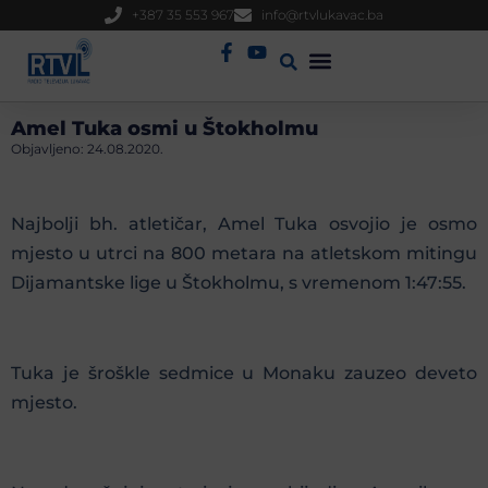
+387 35 553 967
info@rtvlukavac.ba
Radio Uživo
Sjednica Gradskog Vijeća
Amel Tuka osmi u Štokholmu
Objavljeno:
24.08.2020.
Najbolji bh. atletičar, Amel Tuka osvojio je osmo
mjesto u utrci na 800 metara na atletskom mitingu
Dijamantske lige u Štokholmu, s vremenom 1:47:55.
Tuka je šroškle sedmice u Monaku zauzeo deveto
mjesto.