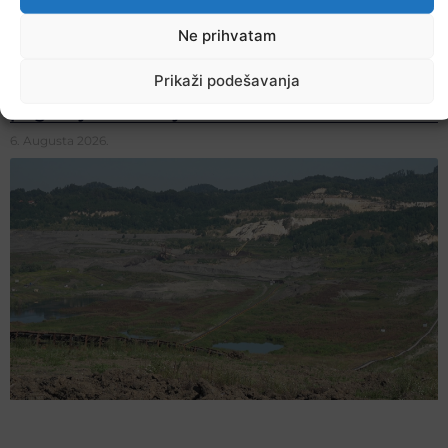
Ne prihvatam
Prikaži podešavanja
Ekstremne ljetne temperature teško
pogađaju i životinje
6. Augusta 2026.