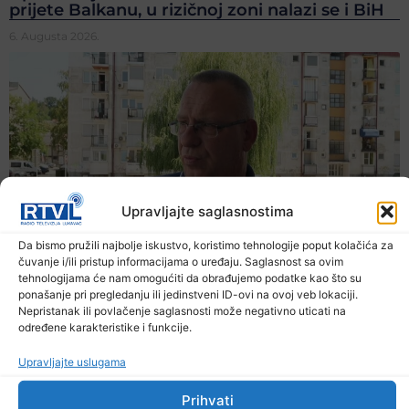
prijete Balkanu, u rizičnoj zoni nalazi se i BiH
6. Augusta 2026.
Upravljajte saglasnostima
Da bismo pružili najbolje iskustvo, koristimo tehnologije poput kolačića za
čuvanje i/ili pristup informacijama o uređaju. Saglasnost sa ovim
tehnologijama će nam omogućiti da obrađujemo podatke kao što su
ponašanje pri pregledanju ili jedinstveni ID-ovi na ovoj veb lokaciji.
Nepristanak ili povlačenje saglasnosti može negativno uticati na
određene karakteristike i funkcije.
Upravljajte uslugama
Prihvati