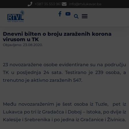
+387 35 553 967
info@rtvlukavac.ba
Radio Uživo
Sjednica Gradskog Vijeća
Dnevni bilten o broju zaraženih korona
virusom u TK
Objavljeno:
23.08.2020.
23 novozaražene osobe evidentirane su na području
TK u posljednja 24 sata. Testirano je 239 osoba, a
trenutno je aktivno zaraženih 547.
Među novozaraženim je šest osoba iz Tuzle, pet iz
Lukavca po tri iz Gradačca i Doboj – Istoka, po dvije iz
Kalesije i Srebrenika i po jedna iz Gračanice i Živinica.