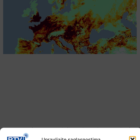
Upozorenje za narednih sedam dana: Požari
prijete Balkanu, u rizičnoj zoni nalazi se i BiH
Upravljajte saglasnostima