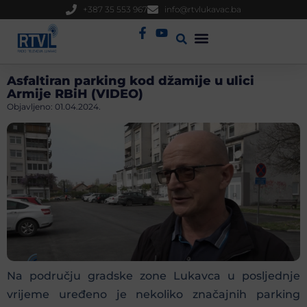
+387 35 553 967
info@rtvlukavac.ba
Radio Uživo
Sjednica Gradskog Vijeća
Asfaltiran parking kod džamije u ulici
Armije RBiH (VIDEO)
Objavljeno:
01.04.2024.
Na području gradske zone Lukavca u posljednje
vrijeme uređeno je nekoliko značajnih parking