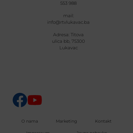
553 988
mail:
info@rtvlukavac.ba
Adresa: Titova
ulica bb, 75300
Lukavac
O nama
Marketing
Kontakt
Impressum
Javne nabavke