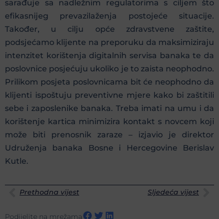
sarađuje sa nadležnim regulatorima s ciljem što
efikasnijeg prevazilaženja postojeće situacije.
Također, u cilju opće zdravstvene zaštite,
podsjećamo klijente na preporuku da maksimiziraju
intenzitet korištenja digitalnih servisa banaka te da
poslovnice posjećuju ukoliko je to zaista neophodno.
Prilikom posjeta poslovnicama bit će neophodno da
klijenti ispoštuju preventivne mjere kako bi zaštitili
sebe i zaposlenike banaka. Treba imati na umu i da
korištenje kartica minimizira kontakt s novcem koji
može biti prenosnik zaraze – izjavio je direktor
Udruženja banaka Bosne i Hercegovine Berislav
Kutle.
Prethodna vijest
Sljedeća vijest
Podijelite na mrežama