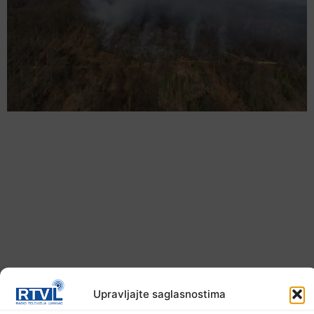
U TK povećan broj požara
Upravljajte saglasnostima
7. Augusta 2026.