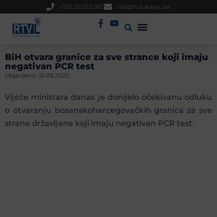
+387 35 553 967
info@rtvlukavac.ba
Radio Uživo
Sjednica Gradskog Vijeća
BiH otvara granice za sve strance koji imaju
negativan PCR test
Objavljeno:
10.09.2020.
Vijeće ministara danas je donijelo očekivanu odluku
o otvaranju bosanskohercegovačkih granica za sve
strane državljane koji imaju negativan PCR test.