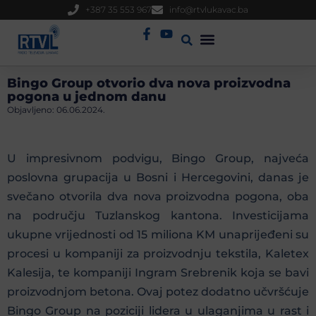
+387 35 553 967
info@rtvlukavac.ba
Radio Uživo
Sjednica Gradskog Vijeća
Bingo Group otvorio dva nova proizvodna
pogona u jednom danu
Objavljeno:
06.06.2024.
U impresivnom podvigu, Bingo Group, najveća
poslovna grupacija u Bosni i Hercegovini, danas je
svečano otvorila dva nova proizvodna pogona, oba
na području Tuzlanskog kantona. Investicijama
ukupne vrijednosti od 15 miliona KM unaprijeđeni su
procesi u kompaniji za proizvodnju tekstila, Kaletex
Kalesija, te kompaniji Ingram Srebrenik koja se bavi
proizvodnjom betona. Ovaj potez dodatno učvršćuje
Bingo Group na poziciji lidera u ulaganjima u rast i