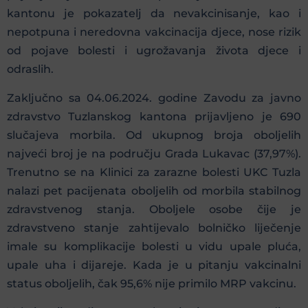
kantonu je pokazatelj da nevakcinisanje, kao i
nepotpuna i neredovna vakcinacija djece, nose rizik
od pojave bolesti i ugrožavanja života djece i
odraslih.
Zaključno sa 04.06.2024. godine Zavodu za javno
zdravstvo Tuzlanskog kantona prijavljeno je 690
slučajeva morbila. Od ukupnog broja oboljelih
najveći broj je na području Grada Lukavac (37,97%).
Trenutno se na Klinici za zarazne bolesti UKC Tuzla
nalazi pet pacijenata oboljelih od morbila stabilnog
zdravstvenog stanja. Oboljele osobe čije je
zdravstveno stanje zahtijevalo bolničko liječenje
imale su komplikacije bolesti u vidu upale pluća,
upale uha i dijareje. Kada je u pitanju vakcinalni
status oboljelih, čak 95,6% nije primilo MRP vakcinu.