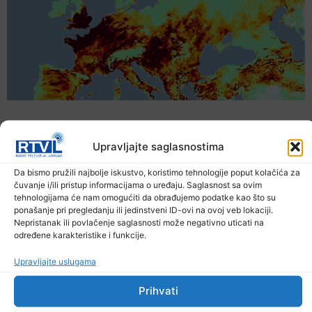
Upravljajte saglasnostima
Da bismo pružili najbolje iskustvo, koristimo tehnologije poput kolačića za
čuvanje i/ili pristup informacijama o uređaju. Saglasnost sa ovim
tehnologijama će nam omogućiti da obrađujemo podatke kao što su
ponašanje pri pregledanju ili jedinstveni ID-ovi na ovoj veb lokaciji.
Nepristanak ili povlačenje saglasnosti može negativno uticati na
određene karakteristike i funkcije.
Upravljajte uslugama
Upozorenje za narednih sedam dana: Požari
prijete Balkanu, u rizičnoj zoni nalazi se i BiH
Prihvati
6. Augusta 2026.