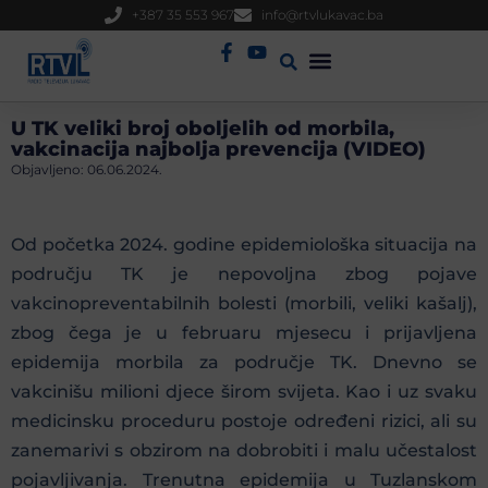
+387 35 553 967
info@rtvlukavac.ba
Radio Uživo
Sjednica Gradskog Vijeća
U TK veliki broj oboljelih od morbila,
vakcinacija najbolja prevencija (VIDEO)
Objavljeno:
06.06.2024.
Od početka 2024. godine epidemiološka situacija na
području TK je nepovoljna zbog pojave
vakcinopreventabilnih bolesti (morbili, veliki kašalj),
zbog čega je u februaru mjesecu i prijavljena
epidemija morbila za područje TK. Dnevno se
vakcinišu milioni djece širom svijeta. Kao i uz svaku
medicinsku proceduru postoje određeni rizici, ali su
zanemarivi s obzirom na dobrobiti i malu učestalost
pojavljivanja. Trenutna epidemija u Tuzlanskom