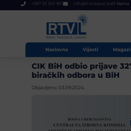
+387 35 553 967
info@rtvlukavac.ba
O Nama
Naslovna
Vijesti
Magazi
CIK BiH odbio prijave 3
biračkih odbora u BiH
Objavljeno:
03.09.2024.