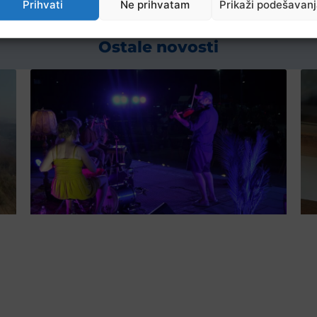
Prihvati
Ne prihvatam
Prikaži podešavan
Ostale novosti