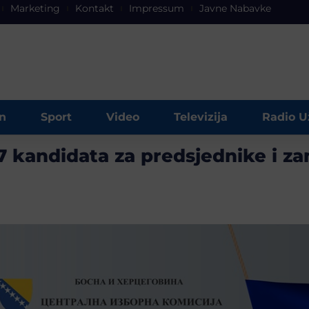
Marketing
Kontakt
Impressum
Javne Nabavke
n
Sport
Video
Televizija
Radio U
27 kandidata za predsjednike i z