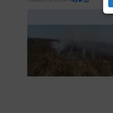
Podijelite na mrežama