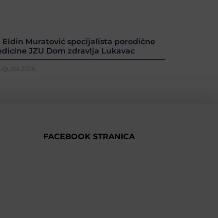
. Eldin Muratović specijalista porodične
dicine JZU Dom zdravlja Lukavac
Augusta 2026.
FACEBOOK STRANICA