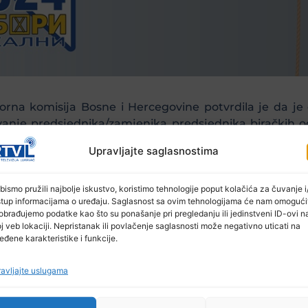
zborna komisija Bosne i Hercegovine potvrdila je da 
ovanje predsjednika/zamjenika predsjednika biračkih 
Upravljajte saglasnostima
kandidata ispunilo je uvjete javnog poziva, te trenu
žati 6. oktobra.
bismo pružili najbolje iskustvo, koristimo tehnologije poput kolačića za čuvanje i/
stup informacijama o uređaju. Saglasnost sa ovim tehnologijama će nam omogući
e objavljena nakon što se završe sve provjere i utvrdi
obrađujemo podatke kao što su ponašanje pri pregledanju ili jedinstveni ID-ovi n
j veb lokaciji. Nepristanak ili povlačenje saglasnosti može negativno uticati na
eđene karakteristike i funkcije.
avljajte uslugama