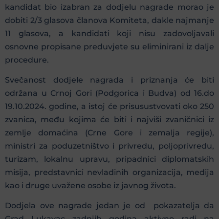
kandidat bio izabran za dodjelu nagrade morao je
dobiti 2/3 glasova članova Komiteta, dakle najmanje
11 glasova, a kandidati koji nisu zadovoljavali
osnovne propisane preduvjete su eliminirani iz dalje
procedure.
Svečanost dodjele nagrada i priznanja će biti
održana u Crnoj Gori (Podgorica i Budva) od 16.do
19.10.2024. godine, a istoj će prisusustvovati oko 250
zvanica, među kojima će biti i najviši zvaničnici iz
zemlje domaćina (Crne Gore i zemalja regije),
ministri za poduzetništvo i privredu, poljoprivredu,
turizam, lokalnu upravu, pripadnici diplomatskih
misija, predstavnici nevladinih organizacija, medija
kao i druge uvažene osobe iz javnog života.
Dodjela ove nagrade jedan je od pokazatelja da
Grad Lukavac zadnjih godina aktivno radi na