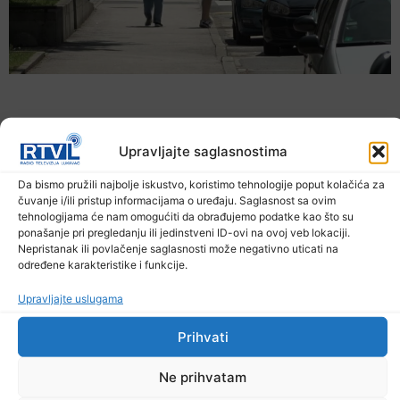
Upravljajte saglasnostima
Da bismo pružili najbolje iskustvo, koristimo tehnologije poput kolačića za
čuvanje i/ili pristup informacijama o uređaju. Saglasnost sa ovim
tehnologijama će nam omogućiti da obrađujemo podatke kao što su
ponašanje pri pregledanju ili jedinstveni ID-ovi na ovoj veb lokaciji.
Nepristanak ili povlačenje saglasnosti može negativno uticati na
određene karakteristike i funkcije.
Šta jesti i piti tokom ljetnih vrućina
Upravljajte uslugama
9. Augusta 2026.
Prihvati
Ne prihvatam