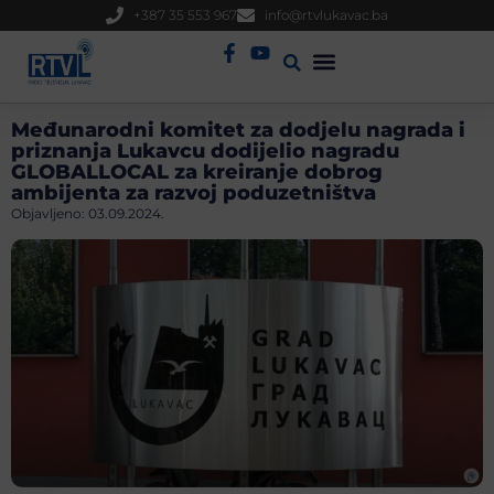
+387 35 553 967
info@rtvlukavac.ba
Radio Uživo
Sjednica Gradskog Vijeća
Međunarodni komitet za dodjelu nagrada i
priznanja Lukavcu dodijelio nagradu
GLOBALLOCAL za kreiranje dobrog
ambijenta za razvoj poduzetništva
Objavljeno:
03.09.2024.