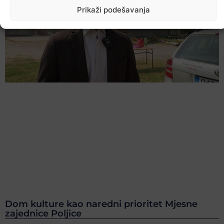
Prikaži podešavanja
Dom kulture kao naredni prioritet Mjesne
zajednice Poljice