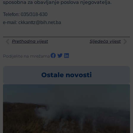
sposobna za obavljanje poslova njegovatelja.
Telefon: 035/318-630
e-mail: ckkanttz@bih.net.ba
Prethodna vijest
Sljedeća vijest
Podijelite na mrežama
Ostale novosti