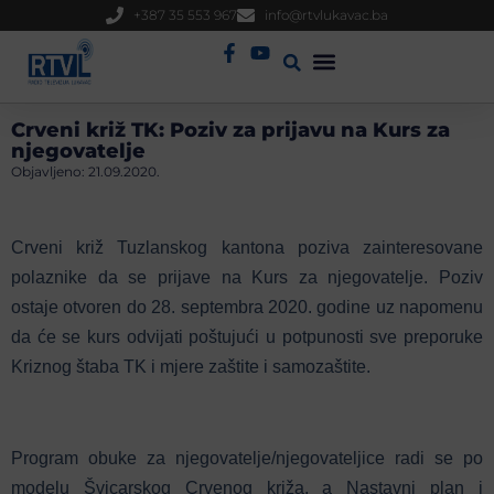
+387 35 553 967
info@rtvlukavac.ba
Radio Uživo
Sjednica Gradskog Vijeća
Crveni križ TK: Poziv za prijavu na Kurs za
njegovatelje
Objavljeno:
21.09.2020.
Crveni križ Tuzlanskog kantona poziva zainteresovane
polaznike da se prijave na Kurs za njegovatelje. Poziv
ostaje otvoren do 28. septembra 2020. godine uz napomenu
da će se kurs odvijati poštujući u potpunosti sve preporuke
Kriznog štaba TK i mjere zaštite i samozaštite.
Program obuke za njegovatelje/njegovateljice radi se po
modelu Švicarskog Crvenog križa, a Nastavni plan i