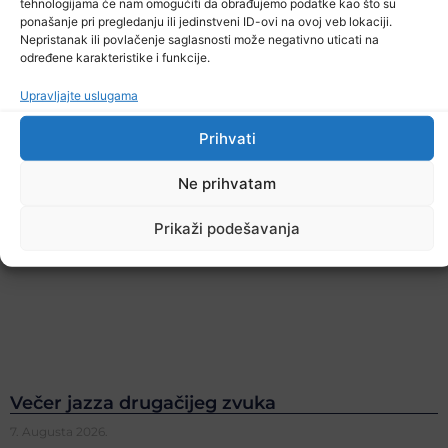
tehnologijama će nam omogućiti da obrađujemo podatke kao što su
ponašanje pri pregledanju ili jedinstveni ID-ovi na ovoj veb lokaciji.
Nepristanak ili povlačenje saglasnosti može negativno uticati na
određene karakteristike i funkcije.
Upravljajte uslugama
Prihvati
Ne prihvatam
Prikaži podešavanja
Večer jazza drugačijeg zvuka
7. Augusta 2026.