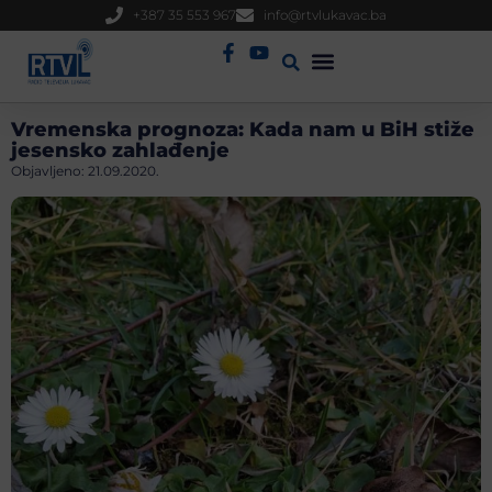
+387 35 553 967
info@rtvlukavac.ba
Radio Uživo
Sjednica Gradskog Vijeća
Vremenska prognoza: Kada nam u BiH stiže
jesensko zahlađenje
Objavljeno:
21.09.2020.