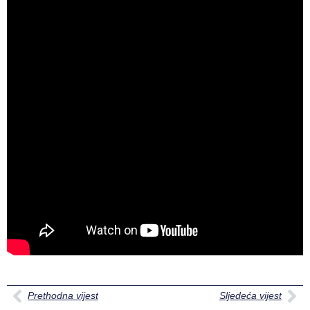
Prethodna vijest
Sljedeća vijest