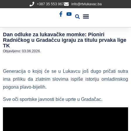
+387 35 553 967
info@rtvlukavac.ba
Radio Uživo
Sjednica Gradskog Vijeća
Dan odluke za lukavačke momke: Pioniri
Radničkog u Gradačcu igraju za titulu prvaka lige
TK
Objavljeno:
03.06.2026.
Generacija o kojoj će se u Lukavcu još dugo pričati sutra
ima priliku da zlatnim slovima ispiše istoriju omladinskog
pogona plavo-bijelih.
Sve oči sportske javnosti biće uprte u Gradačac.