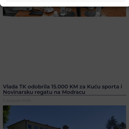
Vlada TK odobrila 15.000 KM za Kuću sporta i
Novinarsku regatu na Modracu
5. Augusta 2026.