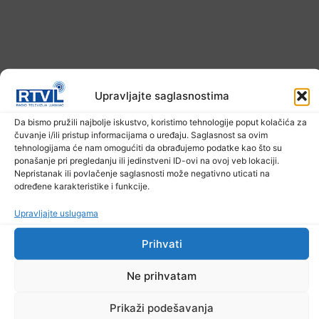
Upravljajte saglasnostima
Danas počela isplata uvećanih penzija
Da bismo pružili najbolje iskustvo, koristimo tehnologije poput kolačića za
čuvanje i/ili pristup informacijama o uređaju. Saglasnost sa ovim
5. Augusta 2026.
tehnologijama će nam omogućiti da obrađujemo podatke kao što su
ponašanje pri pregledanju ili jedinstveni ID-ovi na ovoj veb lokaciji.
Nepristanak ili povlačenje saglasnosti može negativno uticati na
određene karakteristike i funkcije.
Upravljajte uslugama
Prihvati
Ne prihvatam
Prikaži podešavanja