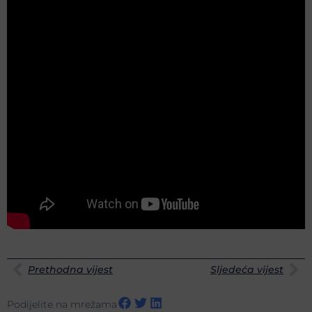
Prethodna vijest
Sljedeća vijest
Podijelite na mrežama