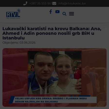
+387 35 553 967
info@rtvlukavac.ba
Radio Uživo
Sjednica Gradskog Vijeća
Lukavački karatisti na krovu Balkana: Ana,
Ahmed i Adin ponosno nosili grb BiH u
Istanbulu
Objavljeno:
03.06.2026.