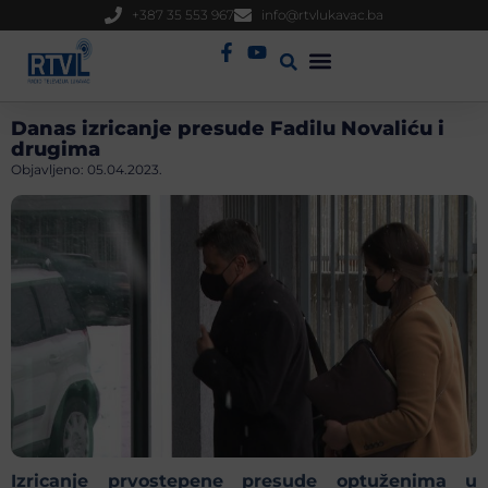
+387 35 553 967
info@rtvlukavac.ba
Radio Uživo
Sjednica Gradskog Vijeća
Danas izricanje presude Fadilu Novaliću i
drugima
Objavljeno:
05.04.2023.
Izricanje prvostepene presude optuženima u