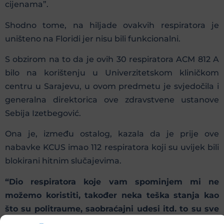
cijenama”.
Shodno tome, na hiljade ovakvih respiratora je
uništeno na Floridi jer nisu bili funkcionalni.
S obzirom na to da je ovih 30 respiratora ACM 812 A
bilo na korištenju u Univerzitetskom kliničkom
centru u Sarajevu, u ovom predmetu je svjedočila i
generalna direktorica ove zdravstvene ustanove
Sebija Izetbegović.
Ona je, između ostalog, kazala da je prije ove
nabavke KCUS imao 112 respiratora koji su uvijek bili
blokirani hitnim slučajevima.
“Dio respiratora koje vam spominjem mi ne
možemo koristiti, također neka teška stanja kao
što su politraume, saobraćajni udesi itd. to su sve
pacijenti koji moraju biti smješteni na respirator”
,