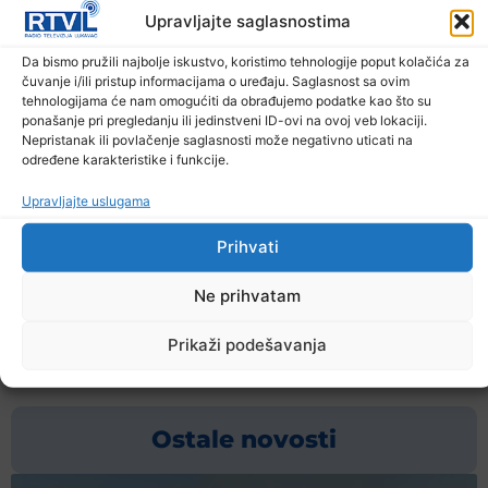
Upravljajte saglasnostima
kazala je Izetbegović u sudnici.
Da bismo pružili najbolje iskustvo, koristimo tehnologije poput kolačića za
U svojim obraćanjima, odbrane optuženih su
čuvanje i/ili pristup informacijama o uređaju. Saglasnost sa ovim
konstantno tvrdile da tužioci Tužilaštva BiH rade po
tehnologijama će nam omogućiti da obrađujemo podatke kao što su
ponašanje pri pregledanju ili jedinstveni ID-ovi na ovoj veb lokaciji.
“nečijim” naredbama i da smišljeno njihove
Nepristanak ili povlačenje saglasnosti može negativno uticati na
branjenike diskredituju kako bi se opravdali medijski
određene karakteristike i funkcije.
natpisi navodeći da je ovaj slučaj proistekao iz
Upravljajte uslugama
medijskog pisanja te da je sve politički iskonstruisan
Prihvati
proces.
Ne prihvatam
Prethodna vijest
Sljedeća vijest
Prikaži podešavanja
Podijelite na mrežama
Ostale novosti