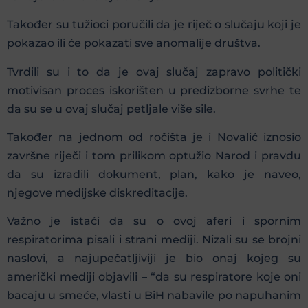
Također su tužioci poručili da je riječ o slučaju koji je
pokazao ili će pokazati sve anomalije društva.
Tvrdili su i to da je ovaj slučaj zapravo politički
motivisan proces iskorišten u predizborne svrhe te
da su se u ovaj slučaj petljale više sile.
Također na jednom od ročišta je i Novalić iznosio
završne riječi i tom prilikom optužio Narod i pravdu
da su izradili dokument, plan, kako je naveo,
njegove medijske diskreditacije.
Važno je istaći da su o ovoj aferi i spornim
respiratorima pisali i strani mediji. Nizali su se brojni
naslovi, a najupečatljiviji je bio onaj kojeg su
američki mediji objavili – “da su respiratore koje oni
bacaju u smeće, vlasti u BiH nabavile po napuhanim