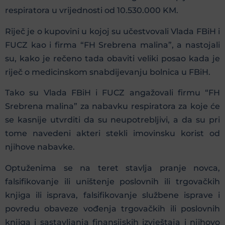
respiratora u vrijednosti od 10.530.000 KM.
Riječ je o kupovini u kojoj su učestvovali Vlada FBiH i
FUCZ kao i firma “FH Srebrena malina”, a nastojali
su, kako je rečeno tada obaviti veliki posao kada je
riječ o medicinskom snabdijevanju bolnica u FBiH.
Tako su Vlada FBiH i FUCZ angažovali firmu “FH
Srebrena malina” za nabavku respiratora za koje će
se kasnije utvrditi da su neupotrebljivi, a da su pri
tome navedeni akteri stekli imovinsku korist od
njihove nabavke.
Optuženima se na teret stavlja pranje novca,
falsifikovanje ili uništenje poslovnih ili trgovačkih
knjiga ili isprava, falsifikovanje službene isprave i
povredu obaveze vođenja trgovačkih ili poslovnih
knjiga i sastavljanja finansijskih izvještaja i njihovo