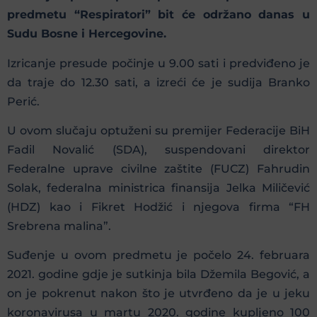
predmetu “Respiratori” bit će održano danas u
Sudu Bosne i Hercegovine.
Izricanje presude počinje u 9.00 sati i predviđeno je
da traje do 12.30 sati, a izreći će je sudija Branko
Perić.
U ovom slučaju optuženi su premijer Federacije BiH
Fadil Novalić (SDA), suspendovani direktor
Federalne uprave civilne zaštite (FUCZ) Fahrudin
Solak, federalna ministrica finansija Jelka Miličević
(HDZ) kao i Fikret Hodžić i njegova firma “FH
Srebrena malina”.
Suđenje u ovom predmetu je počelo 24. februara
2021. godine gdje je sutkinja bila Džemila Begović, a
on je pokrenut nakon što je utvrđeno da je u jeku
koronavirusa u martu 2020. godine kupljeno 100