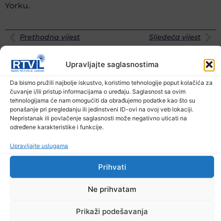
Yorku.
Prethodna vijest
Sljedeća vijest
Podijelite na mrežama
Upravljajte saglasnostima
Da bismo pružili najbolje iskustvo, koristimo tehnologije poput kolačića za
Ostale novosti
čuvanje i/ili pristup informacijama o uređaju. Saglasnost sa ovim
tehnologijama će nam omogućiti da obrađujemo podatke kao što su
ponašanje pri pregledanju ili jedinstveni ID-ovi na ovoj veb lokaciji.
Nepristanak ili povlačenje saglasnosti može negativno uticati na
određene karakteristike i funkcije.
Upravljajte uslugama
Prihvati
Ne prihvatam
Prikaži podešavanja