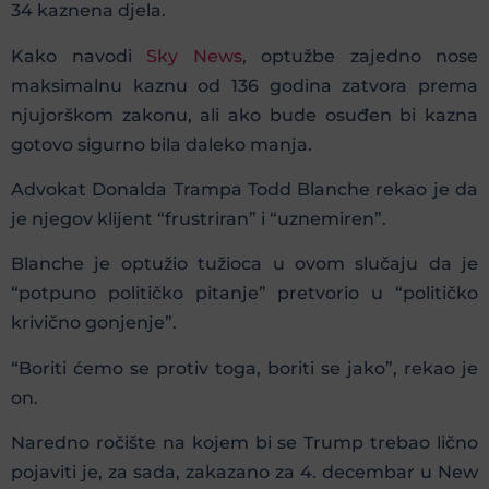
34 kaznena djela.
Kako navodi
Sky News
, optužbe zajedno nose
maksimalnu kaznu od 136 godina zatvora prema
njujorškom zakonu, ali ako bude osuđen bi kazna
gotovo sigurno bila daleko manja.
Advokat Donalda Trampa Todd Blanche rekao je da
je njegov klijent “frustriran” i “uznemiren”.
Blanche je optužio tužioca u ovom slučaju da je
“potpuno političko pitanje” pretvorio u “političko
krivično gonjenje”.
“Boriti ćemo se protiv toga, boriti se jako”, rekao je
on.
Naredno ročište na kojem bi se Trump trebao lično
pojaviti je, za sada, zakazano za 4. decembar u New