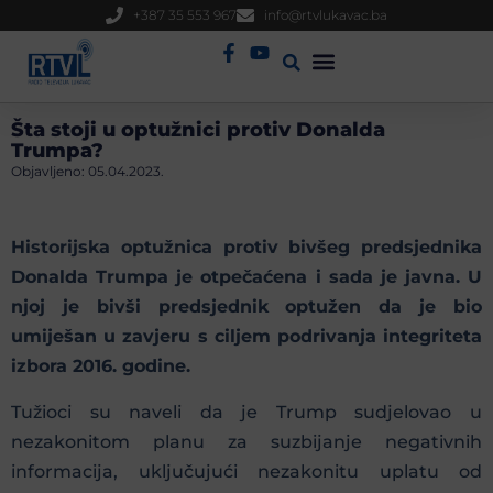
+387 35 553 967
info@rtvlukavac.ba
Radio Uživo
Sjednica Gradskog Vijeća
Šta stoji u optužnici protiv Donalda
Trumpa?
Objavljeno:
05.04.2023.
Historijska optužnica protiv bivšeg predsjednika
Donalda Trumpa je otpečaćena i sada je javna. U
njoj je bivši predsjednik optužen da je bio
umiješan u zavjeru s ciljem podrivanja integriteta
izbora 2016. godine.
Tužioci su naveli da je Trump sudjelovao u
nezakonitom planu za suzbijanje negativnih
informacija, uključujući nezakonitu uplatu od