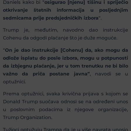
Daniels kako bi “
osigurao [njenu] tišinu i spriječio
otkrivanje štetnih informacija u posljednjim
sedmicama prije predsjedničkih izbora
“.
Trump je, međutim, navodno dao instrukcije
Cohenu da odgodi plaćanje što je duže moguće.
“
On je dao instrukcije [Cohenu] da, ako mogu da
odlože isplatu do posle izbora, mogu u potpunosti
da izbjegnu plaćanje, jer u tom trenutku ne bi bilo
važno da priča postane javna”
, navodi se u
optužnici.
Prema optužnici, svaka krivična prijava s kojom se
Donald Trump suočava odnosi se na određeni unos
u poslovnim podacima iz njegove organizacije,
Trump Organization.
Tužioci optužuju Trampa da je u više navrata unosio