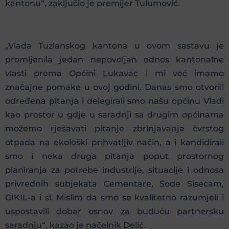
kantonu“, zaključio je premijer Tulumović.
„Vlada Tuzlanskog kantona u ovom sastavu je
promijenila jedan nepovoljan odnos kantonalne
vlasti prema Općini Lukavac i mi već imamo
značajne pomake u ovoj godini. Danas smo otvorili
određena pitanja i delegirali smo našu općinu Vladi
kao prostor u gdje u saradnji sa drugim općinama
možemo rješavati pitanje zbrinjavanja čvrstog
otpada na ekološki prihvatljiv način, a i kandidirali
smo i neka druga pitanja poput prostornog
planiranja za potrebe industrije, situacije i odnosa
privrednih subjekata Cementare, Sode Sisecam,
GIKIL-a i sl. Mislim da smo se kvalitetno razumjeli i
uspostavili dobar osnov za buduću partnersku
saradnju“, kazao je načelnik Delić.