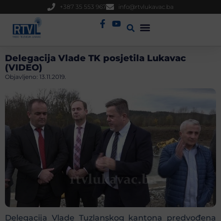
+387 35 553 967
info@rtvlukavac.ba
Radio Uživo
Sjednica Gradskog Vijeća
Delegacija Vlade TK posjetila Lukavac
(VIDEO)
Objavljeno:
13.11.2019.
Delegacija Vlade Tuzlanskog kantona predvođena