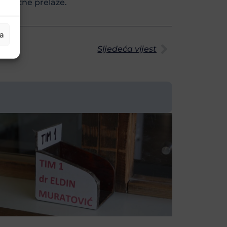
granične prelaze.
ja
Sljedeća vijest