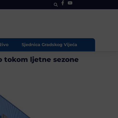
živo
Sjednica Gradskog Vijeća
o tokom ljetne sezone