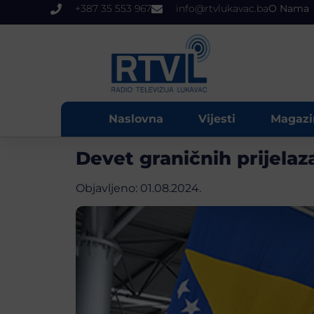
+387 35 553 967
info@rtvlukavac.ba
O Nama
Naslovna
Vijesti
Magazi
Devet graničnih prijela
Objavljeno:
01.08.2024.