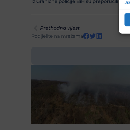
Iz Granične policije BiH su preporučili pu
Upr
Prethodna vijest
Podijelite na mrežama