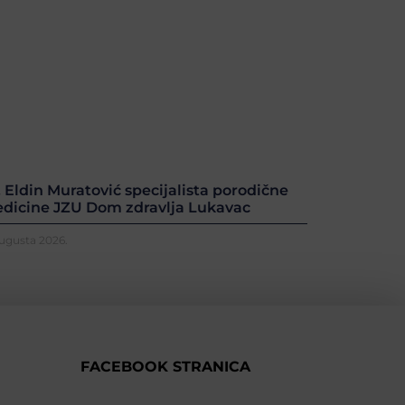
. Eldin Muratović specijalista porodične
dicine JZU Dom zdravlja Lukavac
Augusta 2026.
FACEBOOK STRANICA