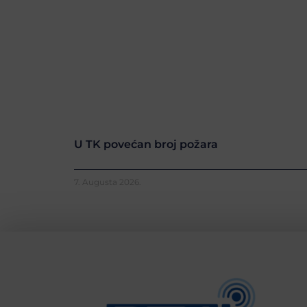
U TK povećan broj požara
7. Augusta 2026.