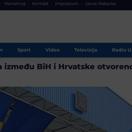
Marketing
Kontakt
Impressum
Javne Nabavke
n
Sport
Video
Televizija
Radio U
za između BiH i Hrvatske otvoren