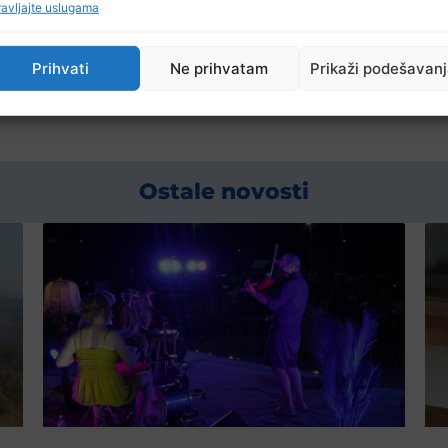
tnicima da za vrijeme ljetne sezone koriste alternativne 
avljajte uslugama
Prihvati
Ne prihvatam
Prikaži podešavan
Ostale novosti