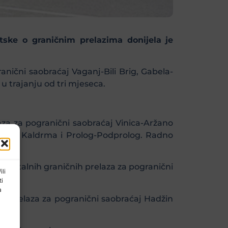
ske o graničnim prelazima donijela je
nični saobraćaj Vaganj-Bili Brig, Gabela-
 trajanju od tri mjeseca.
za za pogranični saobraćaj Vinica-Aržano
Lička Kaldrma i Prolog-Podprolog. Radno
ko stalnih graničnih prelaza za pogranični
ili
ti
a
g prelaza za pogranični saobraćaj Hadžin