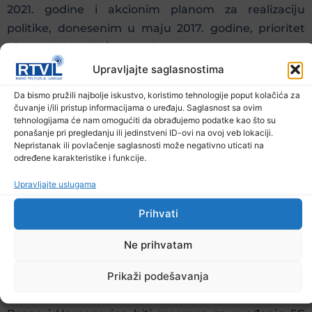
2021. godine i akcionim planom za realizaciju
politike, donesenim u maju 2017. godine, prioritet
bio uvođenje LTE/4G mreže.
Upravljajte saglasnostima
Da bismo pružili najbolje iskustvo, koristimo tehnologije poput kolačića za
čuvanje i/ili pristup informacijama o uređaju. Saglasnost sa ovim
tehnologijama će nam omogućiti da obrađujemo podatke kao što su
Razlog je, ističu, što je Bosna i Hercegovina kasnila
ponašanje pri pregledanju ili jedinstveni ID-ovi na ovoj veb lokaciji.
Nepristanak ili povlačenje saglasnosti može negativno uticati na
sa uvođenjem 4G mreže u odnosu na države iz
određene karakteristike i funkcije.
okruženja i države članice Evropske unije (EU), tako
Upravljajte uslugama
da Politika ne sadrži određenja prema uvođenju 5G
mreže.
Prihvati
Ne prihvatam
Prikaži podešavanja
„ U ovom trenutku ne bi mogli dati procjenu kada će