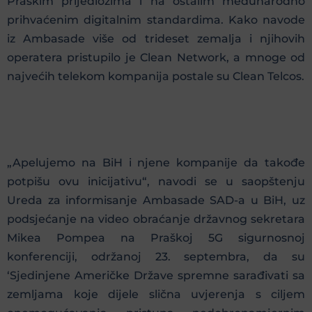
Praškim prijedlozima i na ostalim međunarodno
prihvaćenim digitalnim standardima. Kako navode
iz Ambasade više od trideset zemalja i njihovih
operatera pristupilo je Clean Network, a mnoge od
najvećih telekom kompanija postale su Clean Telcos.
„Apelujemo na BiH i njene kompanije da takođe
potpišu ovu inicijativu“, navodi se u saopštenju
Ureda za informisanje Ambasade SAD-a u BiH, uz
podsjećanje na video obraćanje državnog sekretara
Mikea Pompea na Praškoj 5G sigurnosnoj
konferenciji, održanoj 23. septembra, da su
‘Sjedinjene Američke Države spremne sarađivati sa
zemljama koje dijele slična uvjerenja s ciljem