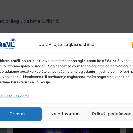
o prilogu Sabine Džibrić.
Upravljajte saglasnostima
bismo pružili najbolje iskustvo, koristimo tehnologije poput kolačića za čuvanje i/
stup informacijama o uređaju. Saglasnost sa ovim tehnologijama će nam omogući
obrađujemo podatke kao što su ponašanje pri pregledanju ili jedinstveni ID-ovi n
j veb lokaciji. Nepristanak ili povlačenje saglasnosti može negativno uticati na
eđene karakteristike i funkcije.
avljajte uslugama
Ostale novosti
Prihvati
Ne prihvatam
Prikaži podešavan