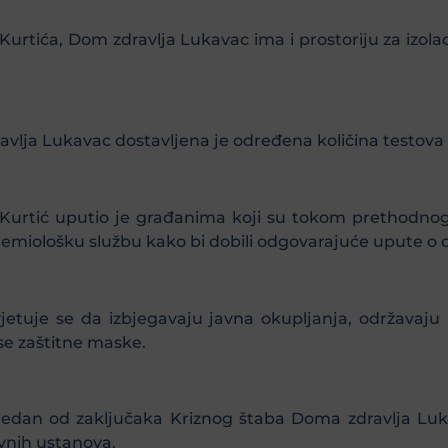
Kurtića, Dom zdravlja Lukavac ima i prostoriju za izola
vlja Lukavac dostavljena je određena količina testova 
urtić uputio je građanima koji su tokom prethodnog 
demiološku službu kako bi dobili odgovarajuće upute o
tuje se da izbjegavaju javna okupljanja, održavaju li
ose zaštitne maske.
edan od zaključaka Kriznog štaba Doma zdravlja Lukava
avnih ustanova.