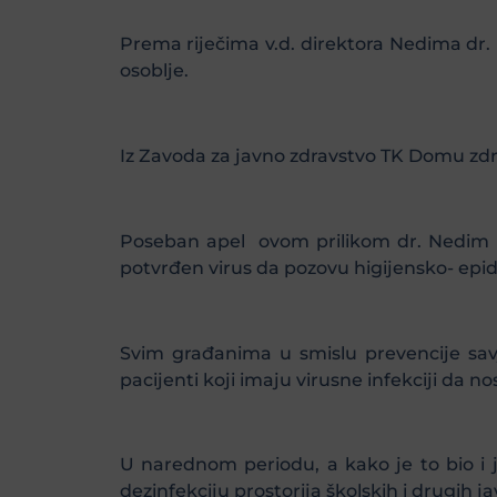
Prema riječima v.d. direktora Nedima dr. 
osoblje.
Iz Zavoda za javno zdravstvo TK Domu zdra
Poseban apel ovom prilikom dr. Nedim K
potvrđen virus da pozovu higijensko- epi
Svim građanima u smislu prevencije savje
pacijenti koji imaju virusne infekciji da n
U narednom periodu, a kako je to bio i j
dezinfekciju prostorija školskih i drugih j