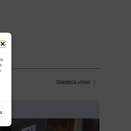
ili
ti
a
Sljedeća vijest
ja