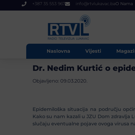
+387 35 553 967
info@rtvlukavac.ba
O Nama
Naslovna
Vijesti
Magazi
Dr. Nedim Kurtić o epide
Objavljeno:
09.03.2020.
Epidemiloška situacija na području opć
Kako su nam kazali u JZU Dom zdravlja Luk
slučaju eventualne pojave ovoga virusa n