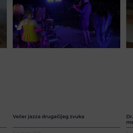
Večer jazza drugačijeg zvuka
Dr
me
7. Augusta 2026.
7. 