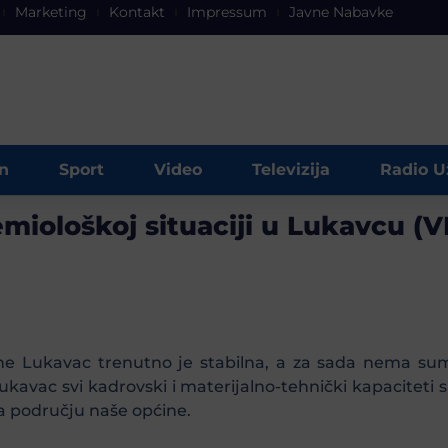
Marketing
Kontakt
Impressum
Javne Nabavke
n
Sport
Video
Televizija
Radio U
miološkoj situaciji u Lukavcu (
ine Lukavac trenutno je stabilna, a za sada nema su
avac svi kadrovski i materijalno-tehnički kapaciteti su
a području naše općine.