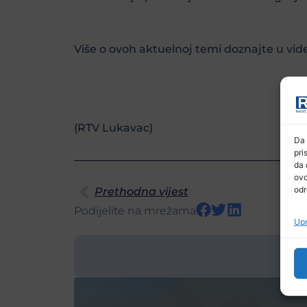
Više o ovoh aktuelnoj temi doznajte u vide
(RTV Lukavac)
Da 
pri
da 
ovo
odr
Prethodna vijest
Podijelite na mrežama
Upr