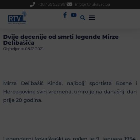
+387 35 553 967
info@rtvlukavac.ba
Radio Uživo
Sjednica Gradskog Vijeća
Dvije decenije od smrti legende Mirze
Delibašića
Objavljeno:
08.12.2021.
Mirza Delibašić Kinđe, najbolji sportista Bosne i
Hercegovine svih vremena, umro je na današnji dan
prije 20 godina.
Legendarni kokaškaški as rođen je 9. januara 1954.