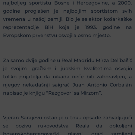
najboljeg sportistu Bosne i Hercegovine, a 2000.
godine proglašen je najboljim sportistom svih
vremena u našoj zemlji. Bio je selektor košarkaške
reprezentacije BiH koja je 1993. godine na
Evropskom prvenstvu osvojila osmo mjesto.
Za samo dvije godine u Real Madridu Mirza Delibašić
je svojim igračkim i ljudskim kvalitetima osvojio
toliko prijatelja da nikada neće biti zaboravljen, a
njegov nekadašnji saigrač Juan Antonio Corbalán
napisao je knjigu “Razgovori sa Mirzom”.
Vjeran Sarajevu ostao je u toku opsade zahvaljujući
se pozivu rukovodstva Reala da opkoljeni
bosanskohercegovački glavni grad zamijeni