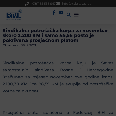
+387 35 553 967
info@rtvlukavac.ba
Radio Uživo
Sjednica Gradskog Vijeća
Sindikalna potrošačka korpa za novembar
skoro 2.200 KM i samo 45,56 posto je
pokrivena prosječnom platom
Objavljeno:
08.12.2021.
Sindikalna potrošačka korpa koju je Savez
samostalnih sindikata Bosne i Hercegovine
izračunao za mjesec novembar ove godine iznosi
2.190,30 KM i za 88,59 KM je skuplja od potrošačke
korpe za oktobar.
Prosječna plata isplaćena u Federaciji BiH za