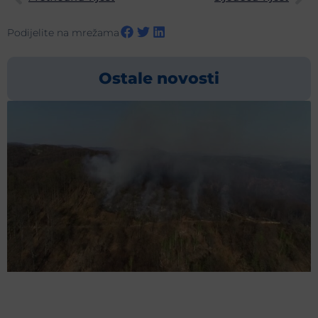
Podijelite na mrežama
Ostale novosti