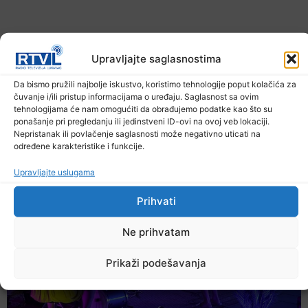
Upravljajte saglasnostima
Da bismo pružili najbolje iskustvo, koristimo tehnologije poput kolačića za
čuvanje i/ili pristup informacijama o uređaju. Saglasnost sa ovim
tehnologijama će nam omogućiti da obrađujemo podatke kao što su
U TK povećan broj požara
ponašanje pri pregledanju ili jedinstveni ID-ovi na ovoj veb lokaciji.
Nepristanak ili povlačenje saglasnosti može negativno uticati na
7. Augusta 2026.
određene karakteristike i funkcije.
Upravljajte uslugama
Prihvati
Ne prihvatam
Prikaži podešavanja