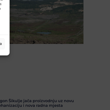
ti
a
ja
gon Šikulje jača proizvodnju uz novu
hanizaciju i nova radna mjesta