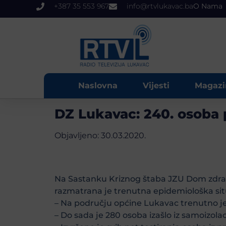
+387 35 553 967
info@rtvlukavac.ba
O Nama
Naslovna
Vijesti
Magazi
DZ Lukavac: 240. osoba
Objavljeno:
30.03.2020.
Na Sastanku Kriznog štaba JZU Dom zdra
razmatrana je trenutna epidemiološka situa
– Na području općine Lukavac trenutno j
– Do sada je 280 osoba izašlo iz samoizolac