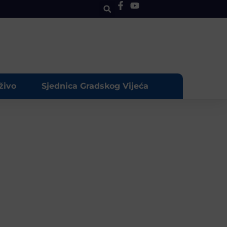
živo
Sjednica Gradskog Vijeća