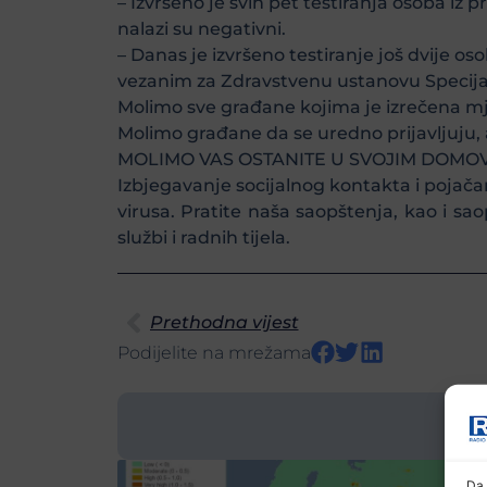
– Izvršeno je svih pet testiranja osoba iz 
nalazi su negativni.
– Danas je izvršeno testiranje još dvije o
vezanim za Zdravstvenu ustanovu Specijal
Molimo sve građane kojima je izrečena mj
Molimo građane da se uredno prijavljuju, a
MOLIMO VAS OSTANITE U SVOJIM DOMOVI
Izbjegavanje socijalnog kontakta i pojača
virusa. Pratite naša saopštenja, kao i s
službi i radnih tijela.
Prethodna vijest
Podijelite na mrežama
Da 