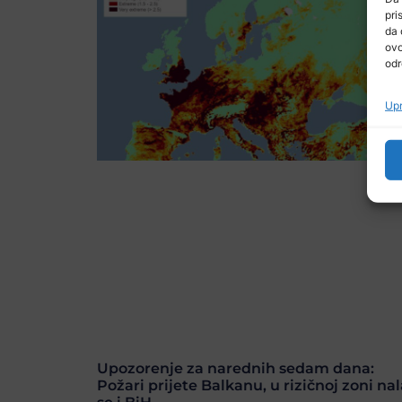
pri
da 
ovo
odr
Upr
Upozorenje za narednih sedam dana:
Požari prijete Balkanu, u rizičnoj zoni nal