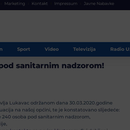
Marketing
Kontakt
Impressum
Javne Nabavke
n
Sport
Video
Televizija
Radio U
 pod sanitarnim nadzorom!
vlja Lukavac održanom dana 30.03.2020.godine
cija na našoj općini, te je konstatovano slijedeće:
e 240 osoba pod sanitarnim nadzorom,
ije,