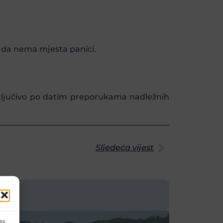
 da nema mjesta panici.
isključivo po datim preporukama nadležnih
Sljedeća vijest
ili