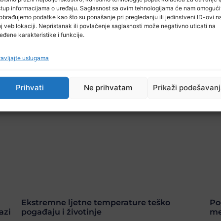
stup informacijama o uređaju. Saglasnost sa ovim tehnologijama će nam omogući
obrađujemo podatke kao što su ponašanje pri pregledanju ili jedinstveni ID-ovi n
j veb lokaciji. Nepristanak ili povlačenje saglasnosti može negativno uticati na
eđene karakteristike i funkcije.
avljajte uslugama
Prihvati
Ne prihvatam
Prikaži podešavan
Ekstremne ljetne temperature teško
Po
azi
pogađaju i životinje
me