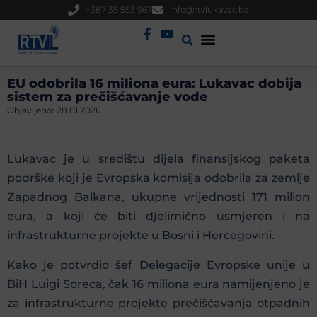
+387 35 553 967
info@rtvlukavac.ba
Radio Uživo
Sjednica Gradskog Vijeća
EU odobrila 16 miliona eura: Lukavac dobija
sistem za prečišćavanje vode
Objavljeno:
28.01.2026.
Lukavac je u središtu dijela finansijskog paketa
podrške koji je
Evropska komisija
odobrila za zemlje
Zapadnog Balkana, ukupne vrijednosti 171 milion
eura, a koji će biti djelimično usmjeren i na
infrastrukturne projekte u Bosni i Hercegovini.
Kako je potvrdio šef Delegacije Evropske unije u
BiH
Luigi Soreca
, čak 16 miliona eura namijenjeno je
za infrastrukturne projekte prečišćavanja otpadnih