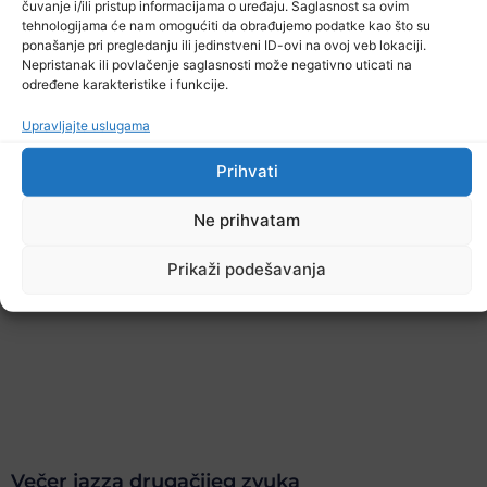
čuvanje i/ili pristup informacijama o uređaju. Saglasnost sa ovim
tehnologijama će nam omogućiti da obrađujemo podatke kao što su
ponašanje pri pregledanju ili jedinstveni ID-ovi na ovoj veb lokaciji.
Nepristanak ili povlačenje saglasnosti može negativno uticati na
određene karakteristike i funkcije.
Upravljajte uslugama
Prihvati
Ne prihvatam
Prikaži podešavanja
Večer jazza drugačijeg zvuka