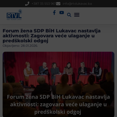
+387 35 553 967
info@rtvlukavac.ba
Radio Uživo
Sjednica Gradskog Vijeća
Forum žena SDP BiH Lukavac nastavlja
aktivnosti: Zagovara veće ulaganje u
predškolski odgoj
Objavljeno:
28.01.2026.