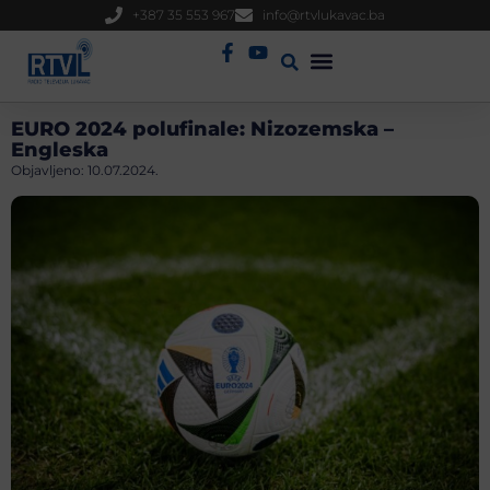
+387 35 553 967
info@rtvlukavac.ba
Radio Uživo
Sjednica Gradskog Vijeća
EURO 2024 polufinale: Nizozemska –
Engleska
Objavljeno:
10.07.2024.