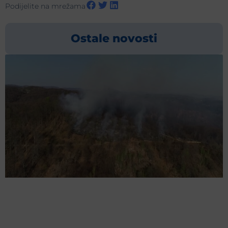
Podijelite na mrežama
Ostale novosti