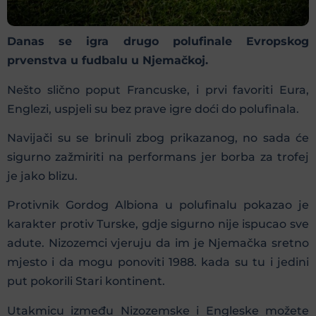
Danas se igra drugo polufinale Evropskog
prvenstva u fudbalu u Njemačkoj.
Nešto slično poput Francuske, i prvi favoriti Eura,
Englezi, uspjeli su bez prave igre doći do polufinala.
Navijači su se brinuli zbog prikazanog, no sada će
sigurno zažmiriti na performans jer borba za trofej
je jako blizu.
Protivnik Gordog Albiona u polufinalu pokazao je
karakter protiv Turske, gdje sigurno nije ispucao sve
adute. Nizozemci vjeruju da im je Njemačka sretno
mjesto i da mogu ponoviti 1988. kada su tu i jedini
put pokorili Stari kontinent.
Utakmicu između Nizozemske i Engleske možete