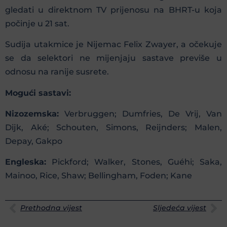
gledati u direktnom TV prijenosu na BHRT-u koja
počinje u 21 sat.
Sudija utakmice je Nijemac Felix Zwayer, a očekuje
se da selektori ne mijenjaju sastave previše u
odnosu na ranije susrete.
Mogući sastavi:
Nizozemska:
Verbruggen; Dumfries, De Vrij, Van
Dijk, Aké; Schouten, Simons, Reijnders; Malen,
Depay, Gakpo
Engleska:
Pickford; Walker, Stones, Guéhi; Saka,
Mainoo, Rice, Shaw; Bellingham, Foden; Kane
Prethodna vijest
Sljedeća vijest