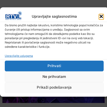
Upravljajte saglasnostima
Da bismo pružili najbolje iskustvo, koristimo tehnologije poput kolačića za
čuvanje i/ili pristup informacijama o uređaju. Saglasnost sa ovim
U TK povećan broj požara
tehnologijama će nam omogućiti da obrađujemo podatke kao što su
ponašanje pri pregledanju ili jedinstveni ID-ovi na ovoj veb lokaciji.
7. Augusta 2026.
Nepristanak ili povlačenje saglasnosti može negativno uticati na
određene karakteristike i funkcije.
Upravljajte uslugama
Prihvati
Ne prihvatam
Prikaži podešavanja