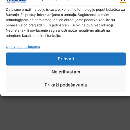
U TK povećan broj požara
7. Augusta 2026.
Da bismo pružili najbolje iskustvo, koristimo tehnologije poput kolačića za
čuvanje i/ili pristup informacijama o uređaju. Saglasnost sa ovim
tehnologijama će nam omogućiti da obrađujemo podatke kao što su
ponašanje pri pregledanju ili jedinstveni ID-ovi na ovoj veb lokaciji.
Nepristanak ili povlačenje saglasnosti može negativno uticati na
određene karakteristike i funkcije.
Upravljajte uslugama
Prihvati
Ne prihvatam
Prikaži podešavanja