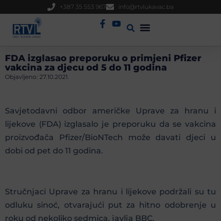
+387 35 553 967
info@rtvlukavac.ba
Radio Uživo
Sjednica Gradskog Vijeća
FDA izglasao preporuku o primjeni Pfizer
vakcina za djecu od 5 do 11 godina
Objavljeno:
27.10.2021.
Savjetodavni odbor američke Uprave za hranu i
lijekove (FDA) izglasalo je preporuku da se vakcina
proizvođača Pfizer/BioNTech može davati djeci u
dobi od pet do 11 godina.
Stručnjaci Uprave za hranu i lijekove podržali su tu
odluku sinoć, otvarajući put za hitno odobrenje u
roku od nekoliko sedmica, javlja BBC.