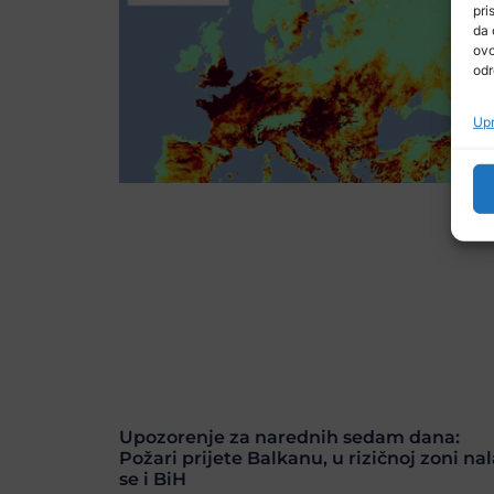
pri
da 
ovo
odr
Upr
Upozorenje za narednih sedam dana:
Požari prijete Balkanu, u rizičnoj zoni nal
se i BiH