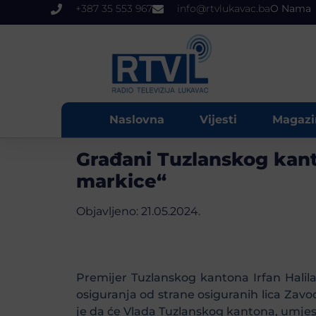
+387 35 553 967
info@rtvlukavac.ba
O Nama
Naslovna
Vijesti
Magazi
Građani Tuzlanskog kant
markice“
Objavljeno:
21.05.2024.
Premijer Tuzlanskog kantona Irfan Halil
osiguranja od strane osiguranih lica Za
je da će Vlada Tuzlanskog kantona, umje