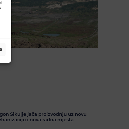
ti
a
ja
gon Šikulje jača proizvodnju uz novu
hanizaciju i nova radna mjesta