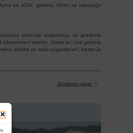
tona za 2024. godinu. Ovim se nastavlja
laćanja premije osiguranja za građane
zdravstveni sektor, Vlada je i ove godine
tvene zaštite za naše sugrađane“, kazao je
Sljedeća vijest
ili