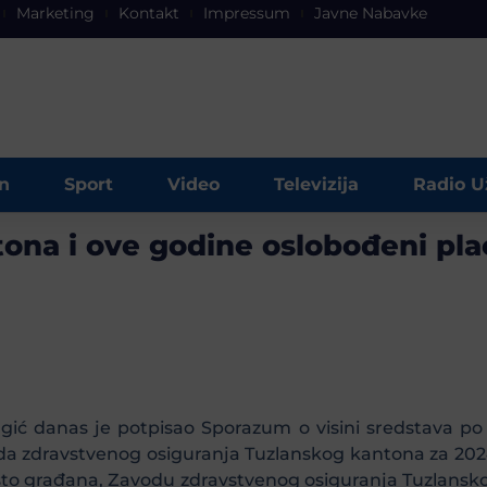
Marketing
Kontakt
Impressum
Javne Nabavke
n
Sport
Video
Televizija
Radio U
ona i ove godine oslobođeni pla
agić danas je potpisao Sporazum o visini sredstava p
voda zdravstvenog osiguranja Tuzlanskog kantona za 2
sto građana, Zavodu zdravstvenog osiguranja Tuzlansk