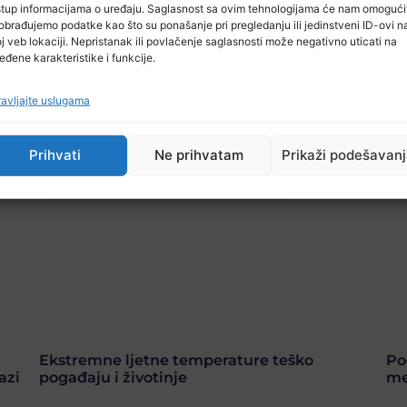
stup informacijama o uređaju. Saglasnost sa ovim tehnologijama će nam omogući
obrađujemo podatke kao što su ponašanje pri pregledanju ili jedinstveni ID-ovi n
j veb lokaciji. Nepristanak ili povlačenje saglasnosti može negativno uticati na
eđene karakteristike i funkcije.
avljajte uslugama
Prihvati
Ne prihvatam
Prikaži podešavan
Ekstremne ljetne temperature teško
Po
azi
pogađaju i životinje
me