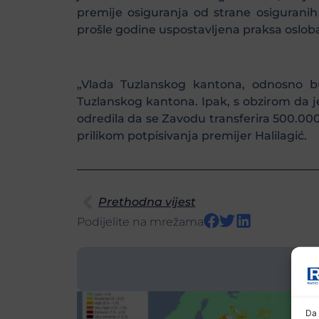
premije osiguranja od strane osigurani
prošle godine uspostavljena praksa oslob
„Vlada Tuzlanskog kantona, odnosno b
Tuzlanskog kantona. Ipak, s obzirom da j
odredila da se Zavodu transferira 500.000
prilikom potpisivanja premijer Halilagić.
Prethodna vijest
Podijelite na mrežama
Da 