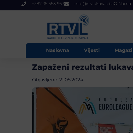
+387 35 553 967
info@rtvlukavac.ba
O Nama
Naslovna
Vijesti
Magazi
Zapaženi rezultati luka
Objavljeno:
21.05.2024.