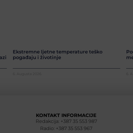
Ekstremne ljetne temperature teško
Po
azi
pogađaju i životinje
me
6. Augusta 2026.
6. 
KONTAKT INFORMACIJE
Redakcija: +387 35 553 987
Radio: +387 35 553 967