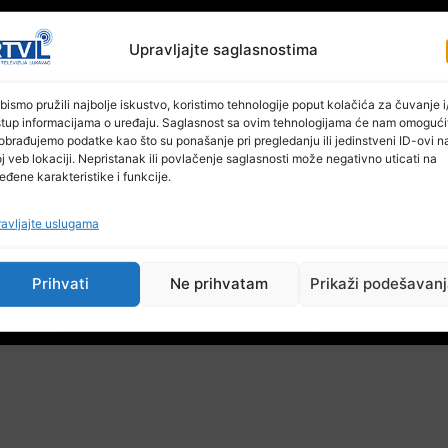
Upravljajte saglasnostima
bismo pružili najbolje iskustvo, koristimo tehnologije poput kolačića za čuvanje i/
stup informacijama o uređaju. Saglasnost sa ovim tehnologijama će nam omogući
obrađujemo podatke kao što su ponašanje pri pregledanju ili jedinstveni ID-ovi n
j veb lokaciji. Nepristanak ili povlačenje saglasnosti može negativno uticati na
eđene karakteristike i funkcije.
avljajte uslugama
Prihvati
Ne prihvatam
Prikaži podešavan