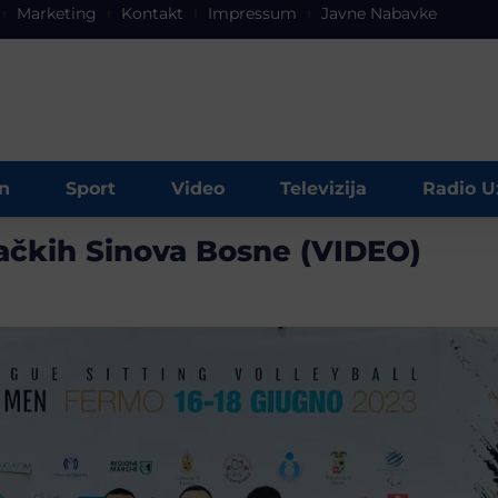
Marketing
Kontakt
Impressum
Javne Nabavke
n
Sport
Video
Televizija
Radio U
vačkih Sinova Bosne (VIDEO)