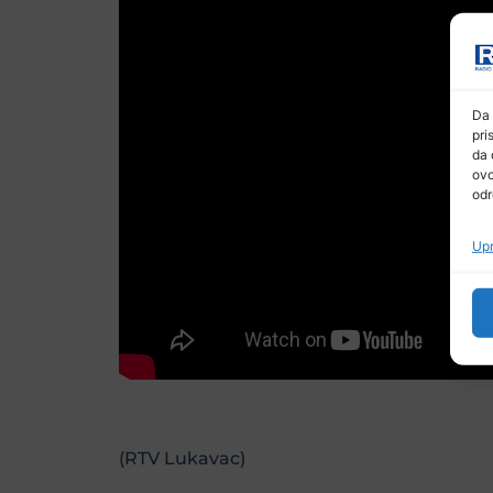
Da 
pri
da 
ovo
odr
Upr
(RTV Lukavac)