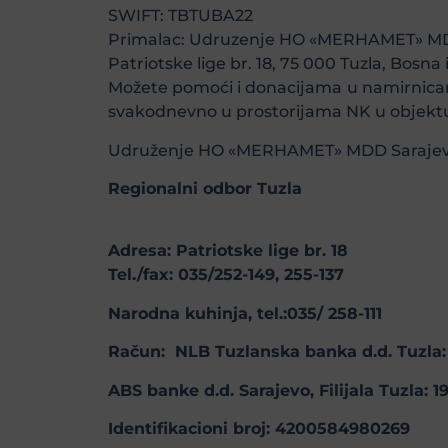
SWIFT: TBTUBA22
Primalac: Udruzenje HO «MERHAMET» MDD
Patriotske lige br. 18, 75 000 Tuzla, Bosna
Možete pomoći i donacijama u namirnicam
svakodnevno u prostorijama NK u objektu n
Udruženje HO «MERHAMET» MDD Saraje
Regionalni odbor Tuzla
Adresa: Patriotske lige br. 18
Tel./fax: 035/252-149, 255-137
Narodna kuhinja, tel.:035/ 258-111
Račun: NLB Tuzlanska banka d.d. Tuzla
ABS banke d.d. Sarajevo, Filijala Tuzla
Identifikacioni broj: 4200584980269