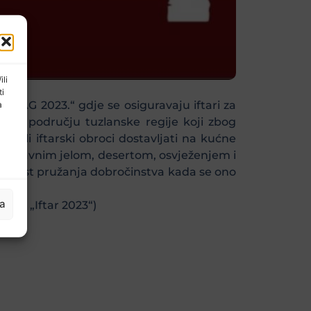
ili
ti
AG 2023.“ gdje se osiguravaju iftari za
a
e na području tuzlanske regije koji zbog
topli iftarski obroci dostavljati na kućne
m, glavnim jelom, desertom, osvježenjem i
ućnost pružanja dobročinstva kada se ono
ja
esti „Iftar 2023“)