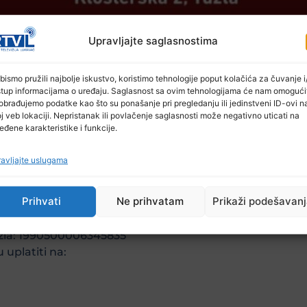
Upravljajte saglasnostima
bismo pružili najbolje iskustvo, koristimo tehnologije poput kolačića za čuvanje i/
stup informacijama o uređaju. Saglasnost sa ovim tehnologijama će nam omogući
la u toku ovog Ramazana realizira „IFTAR NA KUĆNI PR
obrađujemo podatke kao što su ponašanje pri pregledanju ili jedinstveni ID-ovi n
j veb lokaciji. Nepristanak ili povlačenje saglasnosti može negativno uticati na
isnike Narodne kuhinje „Imaret“ u Tuzli, kao i postač
eđene karakteristike i funkcije.
mogućnosti sami pripremati obroke. Njima će se gotovi 
amo budu maksimalno kvalitetni i potpuni, s predjelo
avljajte uslugama
jesecu iskažete svoju solidarnost i iskoristite mog
te „IFTAR NA KUĆNI PRAG 2023.“
Prihvati
Ne prihvatam
Prikaži podešavan
e žiro računa (na uplatnici u dijelu -Svrha doznake – nav
0309575896
Tuzla: 1990500006345835
 uplatiti na: