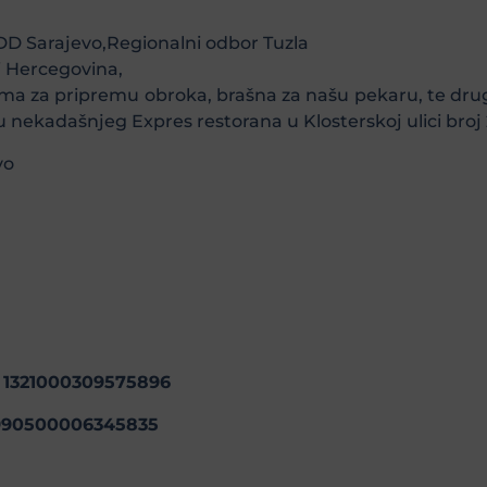
 Sarajevo,Regionalni odbor Tuzla
 i Hercegovina,
a za pripremu obroka, brašna za našu pekaru, te dru
ekadašnjeg Expres restorana u Klosterskoj ulici broj 2
vo
: 1321000309575896
: 1990500006345835