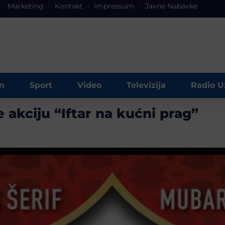
Marketing
Kontakt
Impressum
Javne Nabavke
n
Sport
Video
Televizija
Radio U
akciju “Iftar na kućni prag”