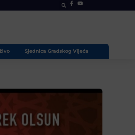
živo
Sjednica Gradskog Vijeća