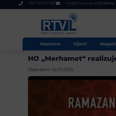
+387 35 553 967
info@rtvlukavac.ba
O Nama
Naslovna
Vijesti
Magazi
HO „Merhamet“ realizuje 
Objavljeno:
22.03.2023.