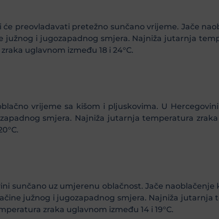
ini će preovladavati pretežno sunčano vrijeme. Jače na
e južnog i jugozapadnog smjera. Najniža jutarnja tem
 zraka uglavnom između 18 i 24°C.
 oblačno vrijeme sa kišom i pljuskovima. U Hercegovin
zapadnog smjera. Najniža jutarnja temperatura zraka
20°C.
ovini sunčano uz umjerenu oblačnost. Jače naoblačenje k
jačine južnog i jugozapadnog smjera. Najniža jutarnja 
emperatura zraka uglavnom između 14 i 19°C.