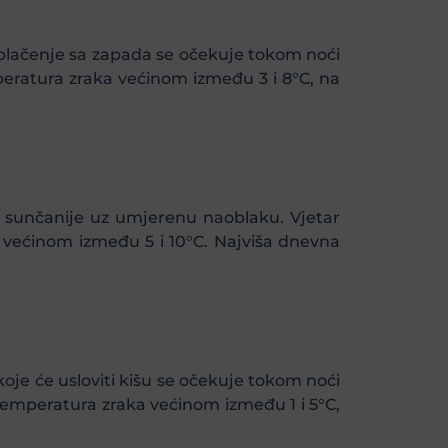
oblačenje sa zapada se očekuje tokom noći
peratura zraka većinom između 3 i 8°C, na
i sunčanije uz umjerenu naoblaku. Vjetar
 većinom između 5 i 10°C. Najviša dnevna
oje će usloviti kišu se očekuje tokom noći
temperatura zraka većinom između 1 i 5°C,