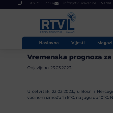
+387 35 553 967
info@rtvlukavac.ba
O Nama
Naslovna
Vijesti
Magazi
Vremenska prognoza za 
Objavljeno:
23.03.2023.
U četvrtak, 23.03.2023., u Bosni i Herce
većinom između 1 i 6°C, na jugu do 10°C.