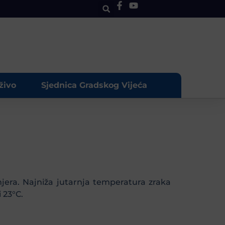
živo
Sjednica Gradskog Vijeća
mjera. Najniža jutarnja temperatura zraka
 23°C.