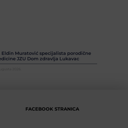
. Eldin Muratović specijalista porodične
dicine JZU Dom zdravlja Lukavac
Augusta 2026.
FACEBOOK STRANICA