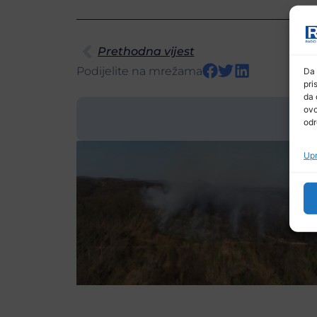
Prethodna vijest
Podijelite na mrežama
Da 
pri
da 
ovo
odr
Upr