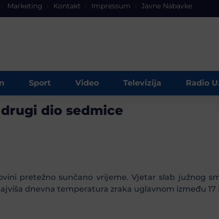
Marketing
Kontakt
Impressum
Javne Nabavke
n
Sport
Video
Televizija
Radio U
drugi dio sedmice
govini pretežno sunčano vrijeme. Vjetar slab južnog s
 Najviša dnevna temperatura zraka uglavnom između 17 i