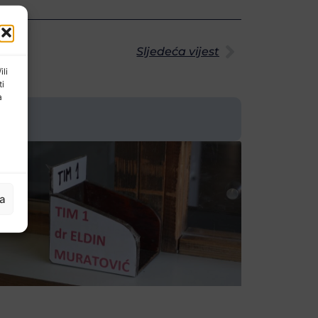
Sljedeća vijest
ili
ti
a
ja