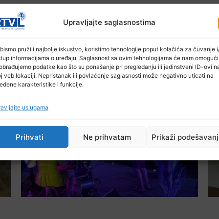
Upravljajte saglasnostima
bismo pružili najbolje iskustvo, koristimo tehnologije poput kolačića za čuvanje i/
stup informacijama o uređaju. Saglasnost sa ovim tehnologijama će nam omogući
obrađujemo podatke kao što su ponašanje pri pregledanju ili jedinstveni ID-ovi n
j veb lokaciji. Nepristanak ili povlačenje saglasnosti može negativno uticati na
Ostale novosti
eđene karakteristike i funkcije.
avljajte uslugama
Prihvati
Ne prihvatam
Prikaži podešavan