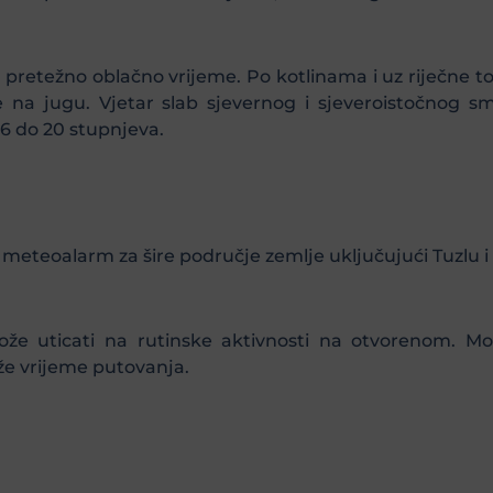
pretežno oblačno vrijeme. Po kotlinama i uz riječne 
e na jugu. Vjetar slab sjevernog i sjeveroistočnog s
16 do 20 stupnjeva.
 meteoalarm za šire područje zemlje uključujući Tuzlu i 
že uticati na rutinske aktivnosti na otvorenom. Mož
že vrijeme putovanja.