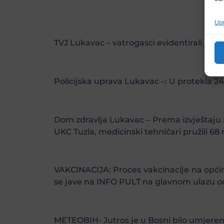
Upr
TVJ Lukavac – vatrogasci evidentirali je
Policijska uprava Lukavac –: U protekla 2
Dom zdravlja Lukavac – Prema izvještaju H
UKC Tuzla, medicinski tehničari pružili 68
VAKCINACIJA: Proces vakcinacije na općin
se jave na INFO PULT na glavnom ulazu oda
METEOBIH- Jutros je u Bosni bilo umjeren