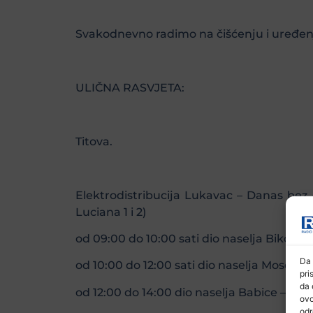
Svakodnevno radimo na čišćenju i uređenju
ULIČNA RASVJETA:
Titova.
Elektrodistribucija Lukavac – Danas bez 
Luciana 1 i 2)
od 09:00 do 10:00 sati dio naselja Bikodž
Da 
od 10:00 do 12:00 sati dio naselja Mosoro
pri
da 
od 12:00 do 14:00 dio naselja Babice – Ble
ovo
odr