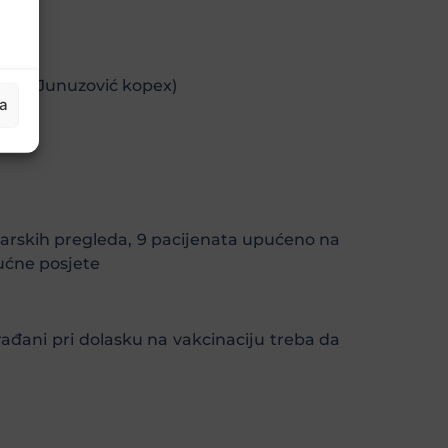
pumpe Junuzović kopex)
ja
ekarskih pregleda, 9 pacijenata upućeno na
kućne posjete
ađani pri dolasku na vakcinaciju treba da