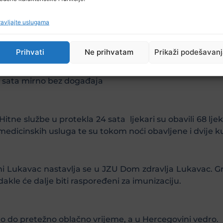
avljajte uslugama
dnu tehničku intervenciju ( podvožnjak kod benzinske 
Prihvati
Ne prihvatam
Prikaži podešavan
4 sata mirno bez događaja
itne službe u protekla 24 sata ljekari su obavili 68 lj
 medicinskih usluga te su tokom noći obavljene i dvije 
i Lukavac nastavlja se u JZU Dom zdravlja Lukavac. Gr
kle će dalje biti raspoređeni za imunizaciju.
o do pretežno oblačno vrijeme, a u Hercegovini vedro.