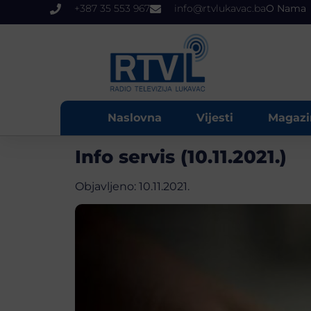
+387 35 553 967
info@rtvlukavac.ba
O Nama
Naslovna
Vijesti
Magazi
Info servis (10.11.2021.)
Objavljeno:
10.11.2021.