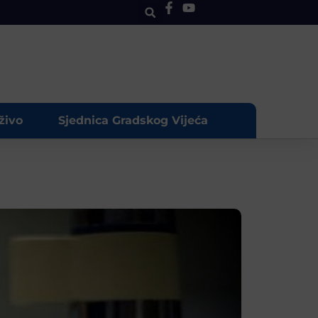
živo
Sjednica Gradskog Vijeća