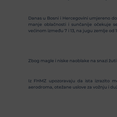
Danas u Bosni i Hercegovini umjereno do 
manje oblačnosti i sunčanije očekuje s
većinom između 7 i 13, na jugu zemlje od 
Zbog magle i niske naoblake na snazi žuti
Iz FHMZ upozoravaju da ista izrazito mo
aerodroma, otežane uslove za vožnju i du