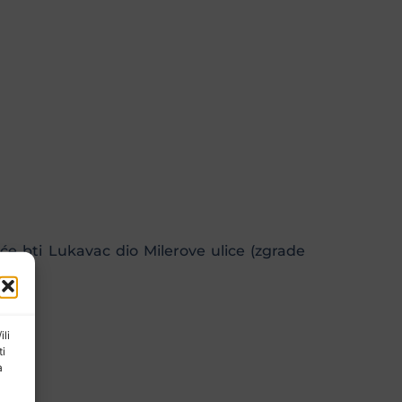
će bti Lukavac dio Milerove ulice (zgrade
ili
ti
a