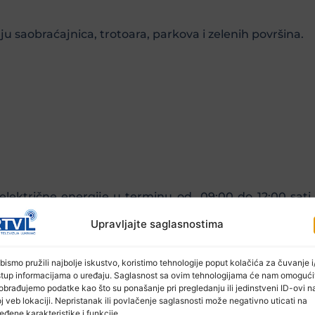
 saobraćajnica, trotoara, parkova i zelenih površina.
električne energije u terminu od 09:00 do 12:00 sati 
Upravljajte saglasnostima
e od igrališta prema regionalnom putu
bismo pružili najbolje iskustvo, koristimo tehnologije poput kolačića za čuvanje i/
vac, naselje iznad benzinske pumpe
stup informacijama o uređaju. Saglasnost sa ovim tehnologijama će nam omogući
obrađujemo podatke kao što su ponašanje pri pregledanju ili jedinstveni ID-ovi n
ke
j veb lokaciji. Nepristanak ili povlačenje saglasnosti može negativno uticati na
eđene karakteristike i funkcije.