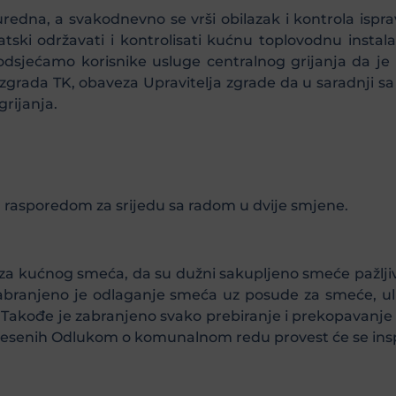
 uredna, a svakodnevno se vrši obilazak i kontrola ispra
tski održavati i kontrolisati kućnu toplovodnu instala
. Podsjećamo korisnike usluge centralnog grijanja da j
 zgrada TK, obaveza Upravitelja zgrade da u saradnji s
grijanja.
 rasporedom za srijedu sa radom u dvije smjene.
a kućnog smeća, da su dužni sakupljeno smeće pažljiv
Zabranjeno je odlaganje smeća uz posude za smeće, uli
l. Takođe je zabranjeno svako prebiranje i prekopavanj
onesenih Odlukom o komunalnom redu provest će se insp