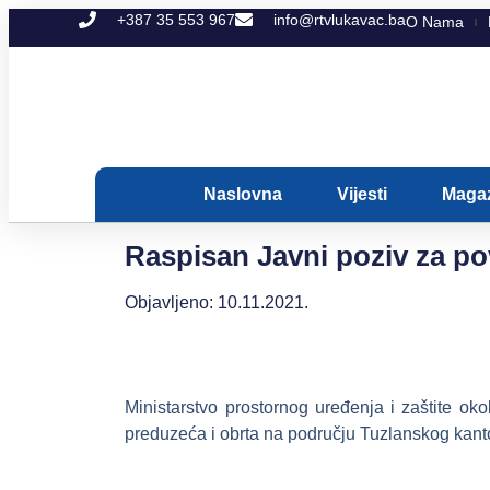
+387 35 553 967
info@rtvlukavac.ba
O Nama
Naslovna
Vijesti
Maga
Raspisan Javni poziv za po
Objavljeno:
10.11.2021.
Ministarstvo prostornog uređenja i zaštite oko
preduzeća i obrta na području Tuzlanskog kant