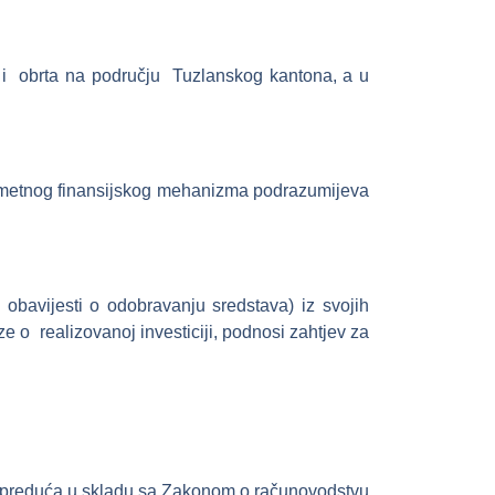
a i obrta na području Tuzlanskog kantona, a u
dmetnog finansijskog mehanizma podrazumijeva
obavijesti o odobravanju sredstava) iz svojih
 realizovanoj investiciji, podnosi zahtjev za
 preduća u skladu sa Zakonom o računovodstvu