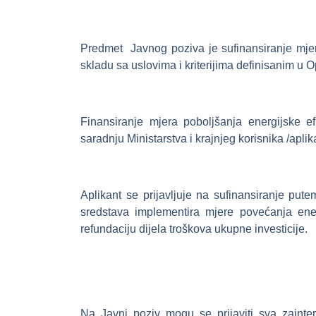
Predmet Javnog poziva je sufinansiranje mjer
skladu sa uslovima i kriterijima definisanim u 
Finansiranje mjera poboljšanja energijske e
saradnju Ministarstva i krajnjeg korisnika /apl
Aplikant se prijavljuje na sufinansiranje pu
sredstava implementira mjere povećanja energ
refundaciju dijela troškova ukupne investicije.
Na Javni poziv mogu se prijaviti sva zainte