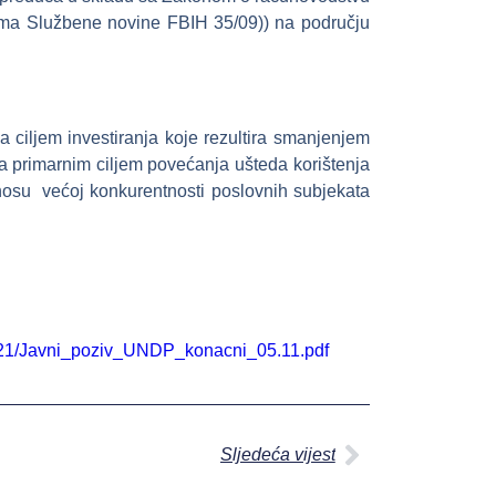
stima Službene novine FBIH 35/09)) na području
a ciljem investiranja koje rezultira smanjenjem
sa primarnim ciljem povećanja ušteda korištenja
inosu većoj konkurentnosti poslovnih subjekata
2021/Javni_poziv_UNDP_konacni_05.11.pdf
Sljedeća vijest