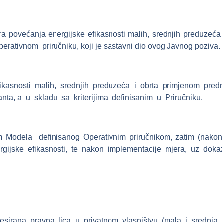
a povećanja energijske efikasnosti malih, srednjih preduzeć
Operativnom priručniku, koji je sastavni dio ovog Javnog poziva.
fikasnosti malih, srednjih preduzeća i obrta primjenom pre
ikanta, a u skladu sa kriterijima definisanim u Priručniku.
tem Modela definisanog Operativnim priručnikom, zatim (nakon 
ijske efikasnosti, te nakon implementacije mjera, uz dokaze o
resirana pravna lica u privatnom vlasništvu (mala i srednja