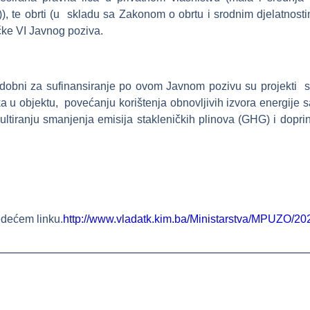
)), te obrti (u skladu sa Zakonom o obrtu i srodnim djelatno
čke VI Javnog poziva.
podobni za sufinansiranje po ovom Javnom pozivu su projekti s
a u objektu, povećanju korištenja obnovljivih izvora energije 
zultiranju smanjenja emisija stakleničkih plinova (GHG) i dopr
edećem linku.
http://www.vladatk.kim.ba/Ministarstva/MPUZO/