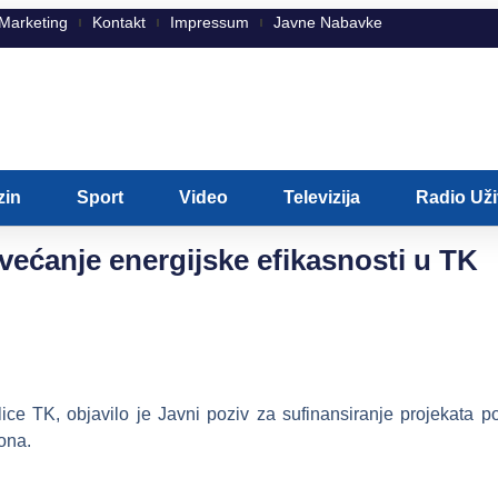
Marketing
Kontakt
Impressum
Javne Nabavke
zin
Sport
Video
Televizija
Radio Už
većanje energijske efikasnosti u TK
lice TK, objavilo je Javni poziv za sufinansiranje projekata p
ona.