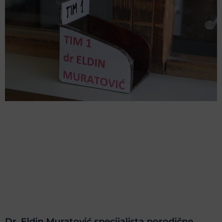
Dr. Eldin Muratović specijalista porodične