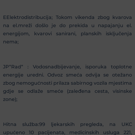
EElektrodistribucija; Tokom vikenda zbog kvarova
na el.mreži došlo je do prekida u napajanju el.
energijom, kvarovi sanirani, planskih isključenja
nema;
JP“Rad“ : Vodosnadbijevanje, isporuka toplotne
energije uredni. Odvoz smeća odvija se otežano
zbog nemogućnosti prilaza sabirnog vozila mjestima
gdje se odlaže smeće (zaleđena cesta, visinske
zone);
Hitna služba:99 ljekarskih pregleda, na UKC
upućeno 10 pacijenata, medicinskih usluga 221,