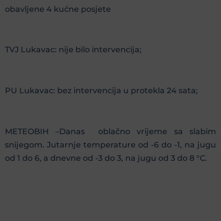
obavljene 4 kućne posjete
TVJ Lukavac: nije bilo intervencija;
PU Lukavac: bez intervencija u protekla 24 sata;
METEOBIH –Danas oblačno vrijeme sa slabim
snijegom. Jutarnje temperature od -6 do -1, na jugu
od 1 do 6, a dnevne od -3 do 3, na jugu od 3 do 8 °C.