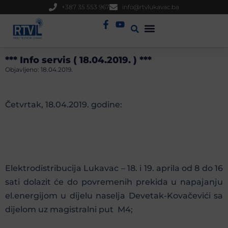
+387 35 553 967
info@rtvlukavac.ba
Radio Uživo
Sjednica Gradskog Vijeća
*** Info servis ( 18.04.2019. ) ***
Objavljeno:
18.04.2019.
Četvrtak, 18.04.2019. godine:
Elektrodistribucija Lukavac – 18. i 19. aprila od 8 do 16
sati dolazit će do povremenih prekida u napajanju
el.energijom u dijelu naselja Devetak-Kovačevići sa
dijelom uz magistralni put M4;