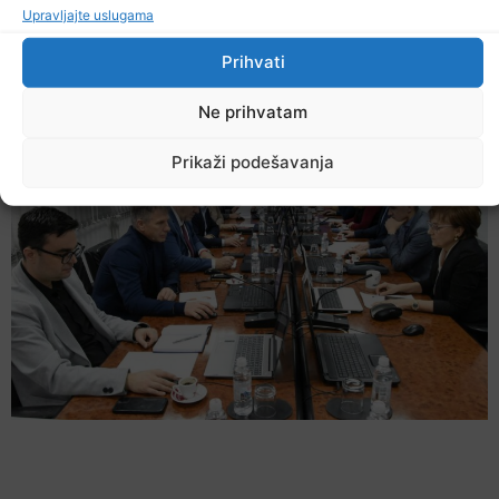
Upravljajte uslugama
Danas počela isplata uvećanih penzija
Prihvati
5. Augusta 2026.
Ne prihvatam
Prikaži podešavanja