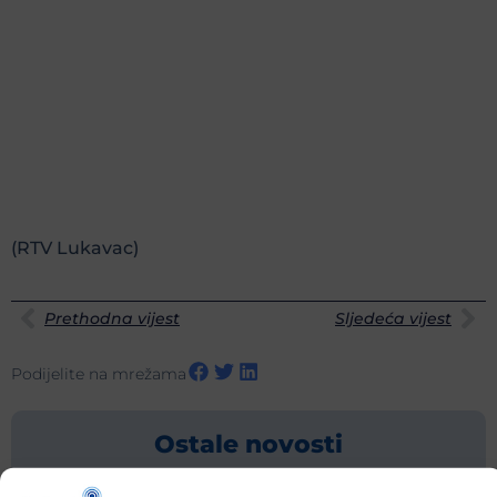
(RTV Lukavac)
Prethodna vijest
Sljedeća vijest
Podijelite na mrežama
Ostale novosti