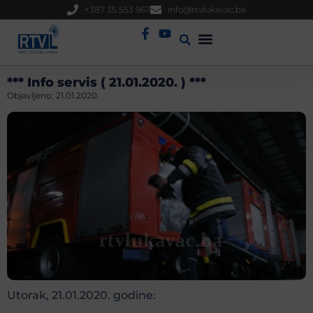
+387 35 553 967
info@rtvlukavac.ba
Radio Uživo
Sjednica Gradskog Vijeća
*** Info servis ( 21.01.2020. ) ***
Objavljeno:
21.01.2020.
Utorak, 21.01.2020. godine: