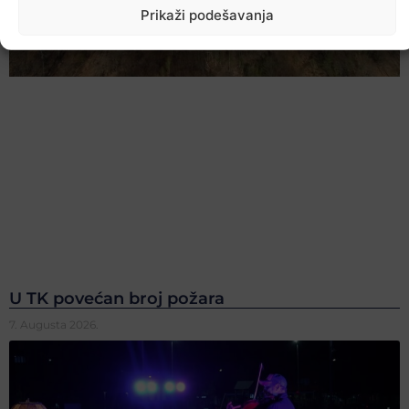
Prikaži podešavanja
U TK povećan broj požara
7. Augusta 2026.