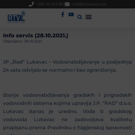
+387 35 553 967
info@rtvlukavac.ba
Radio Uživo
Sjednica Gradskog Vijeća
Info servis (28.10.2021.)
Objavljeno:
28.10.2021.
JP „Rad“ Lukavac – Vodosnabdijevanje u posljednja
24 sata odvijalo se normalno i bez ograničenja.
Stanje vodosnabdijevanja gradskih i prigradskih
vodovodnih sistema kojima upravlja J.P. ”RAD” d.o.o.
Lukavac danas je uredno. Voda iz gradskog
vodovoda Lukavac ne zadovoljava kvalitetu
propisanu prema Pravilniku o higijenskoj ispravnosti