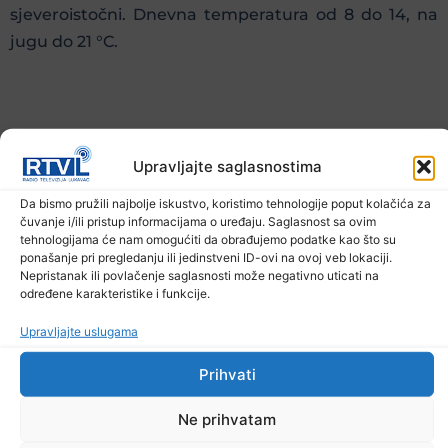
sjeveroistočni. Dnevna temperatura od 8 do 14, na
jugu do 21 °C.
Prethodna vijest
Sljedeća vijest
Upravljajte saglasnostima
Podijelite na mrežama
Da bismo pružili najbolje iskustvo, koristimo tehnologije poput kolačića za
čuvanje i/ili pristup informacijama o uređaju. Saglasnost sa ovim
tehnologijama će nam omogućiti da obrađujemo podatke kao što su
Ostale novosti
ponašanje pri pregledanju ili jedinstveni ID-ovi na ovoj veb lokaciji.
Nepristanak ili povlačenje saglasnosti može negativno uticati na
određene karakteristike i funkcije.
Upravljajte uslugama
Prihvati
Ne prihvatam