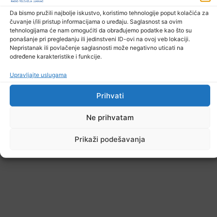
10. Augusta 2026.
Da bismo pružili najbolje iskustvo, koristimo tehnologije poput kolačića za
čuvanje i/ili pristup informacijama o uređaju. Saglasnost sa ovim
tehnologijama će nam omogućiti da obrađujemo podatke kao što su
ponašanje pri pregledanju ili jedinstveni ID-ovi na ovoj veb lokaciji.
Nepristanak ili povlačenje saglasnosti može negativno uticati na
određene karakteristike i funkcije.
Upravljajte uslugama
Prihvati
Ne prihvatam
Prikaži podešavanja