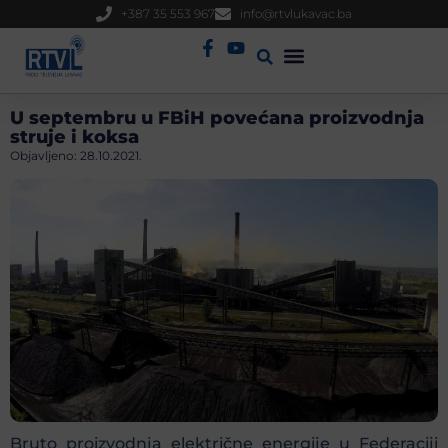
+387 35 553 967
info@rtvlukavac.ba
Radio Uživo
Sjednica Gradskog Vijeća
U septembru u FBiH povećana proizvodnja
struje i koksa
Objavljeno:
28.10.2021.
Bruto proizvodnja električne energije u Federaciji