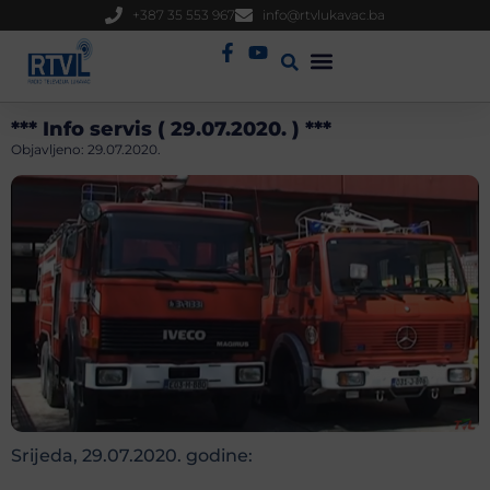
+387 35 553 967
info@rtvlukavac.ba
Radio Uživo
Sjednica Gradskog Vijeća
*** Info servis ( 29.07.2020. ) ***
Objavljeno:
29.07.2020.
Srijeda, 29.07.2020. godine: