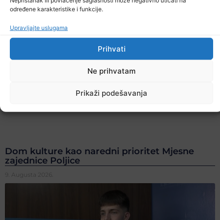
Nepristanak ili povlačenje saglasnosti može negativno uticati na
određene karakteristike i funkcije.
Upravljajte uslugama
Prihvati
Ne prihvatam
Prikaži podešavanja
Dom kulture kao naredni prioritet Mjesne
zajednice Poljice
9. Augusta 2026.