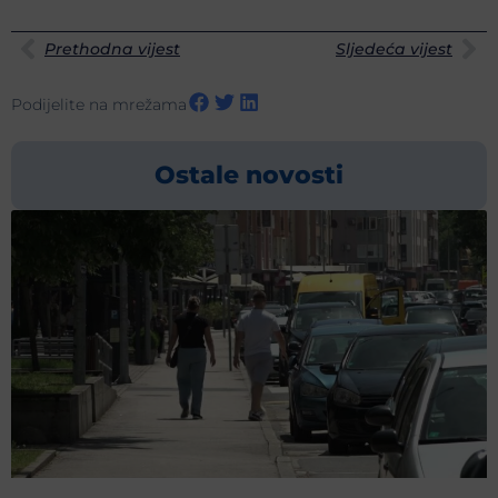
Prethodna vijest
Sljedeća vijest
Podijelite na mrežama
Ostale novosti