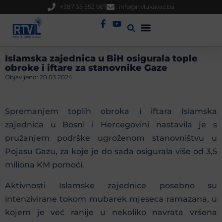
+387 35 553 967
info@rtvlukavac.ba
Radio Uživo
Sjednica Gradskog Vijeća
Islamska zajednica u BiH osigurala tople
obroke i iftare za stanovnike Gaze
Objavljeno:
20.03.2024.
Spremanjem toplih obroka i iftara Islamska
zajednica u Bosni i Hercegovini nastavila je s
pružanjem podrške ugroženom stanovništvu u
Pojasu Gazu, za koje je do sada osigurala više od 3,5
miliona KM pomoći.
Aktivnosti Islamske zajednice posebno su
intenzivirane tokom mubarek mjeseca ramazana, u
kojem je već ranije u nekoliko navrata vršena