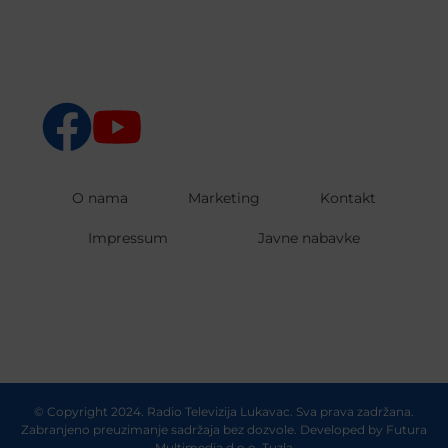
O nama
Marketing
Kontakt
Impressum
Javne nabavke
© Copyright 2024. Radio Televizija Lukavac. Sva prava zadržana.
Zabranjeno preuzimanje sadržaja bez dozvole. Developed by
Futura
Multimedia d.o.o. Tuzla