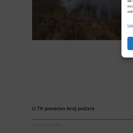
da 
ovo
odr
Upr
U TK povećan broj požara
7. Augusta 2026.