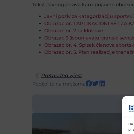
Tekst Javnog poziva kao i prijavne obrasc
Javni poziv za kategorizaciju sports
Obrazac br. 1 APLIKACIONI SET ZA 
Obrazac br. 2 za klubove
Obrazac 3 (ispunjavaju granski savezi
Obrazac br. 4. Spisak članova sports
Obrazac br. 5. Plan realizacije trena
Prethodna vijest
Podijelite na mrežama
Da 
pri