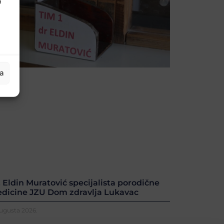
a
ja
. Eldin Muratović specijalista porodične
dicine JZU Dom zdravlja Lukavac
Augusta 2026.