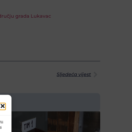
području grada Lukavac
Sljedeća vijest
ili
ti