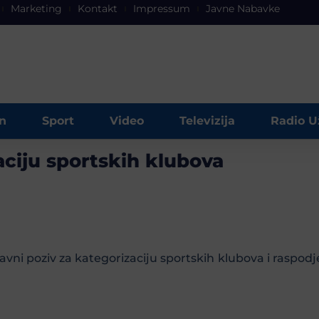
Marketing
Kontakt
Impressum
Javne Nabavke
n
Sport
Video
Televizija
Radio U
aciju sportskih klubova
vni poziv za kategorizaciju sportskih klubova i raspodj