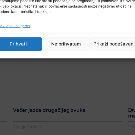
obrađujemo podatke kao što su ponašanje pri pregledanju ili jedinstveni ID-ovi n
j veb lokaciji. Nepristanak ili povlačenje saglasnosti može negativno uticati na
eđene karakteristike i funkcije.
avljajte uslugama
Prihvati
Ne prihvatam
Prikaži podešavan
Večer jazza drugačijeg zvuka
Dr
me
7. Augusta 2026.
7. 