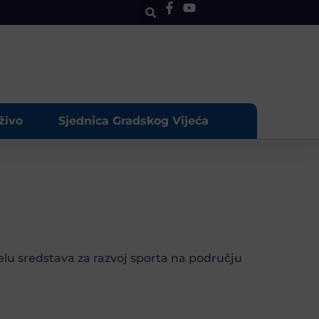
živo
Sjednica Gradskog Vijeća
elu sredstava za razvoj sporta na području