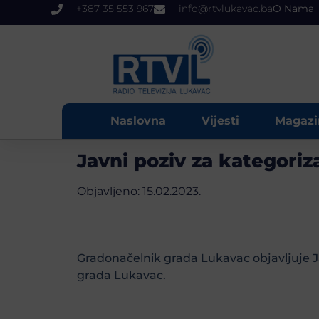
+387 35 553 967
info@rtvlukavac.ba
O Nama
Naslovna
Vijesti
Magazi
Javni poziv za kategoriz
Objavljeno:
15.02.2023.
Gradonačelnik grada Lukavac objavljuje Ja
grada Lukavac.