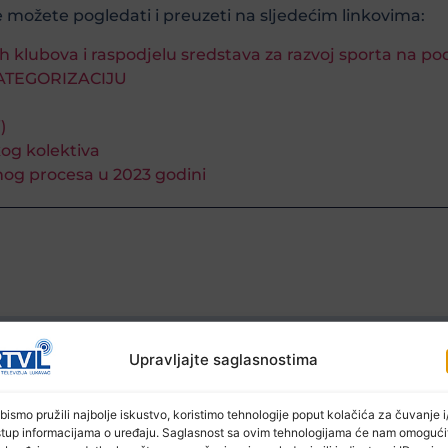
e možete pogledati i preuzeti na sljedećim linkovima:
kih klubova i raspodjelu sredstava za razvoj sporta na 
KATEGORIZACIJU
)
kog kolektiva
žnog procesa u 2023 godini
Ostale novosti
Upravljajte saglasnostima
bismo pružili najbolje iskustvo, koristimo tehnologije poput kolačića za čuvanje i/
stup informacijama o uređaju. Saglasnost sa ovim tehnologijama će nam omogući