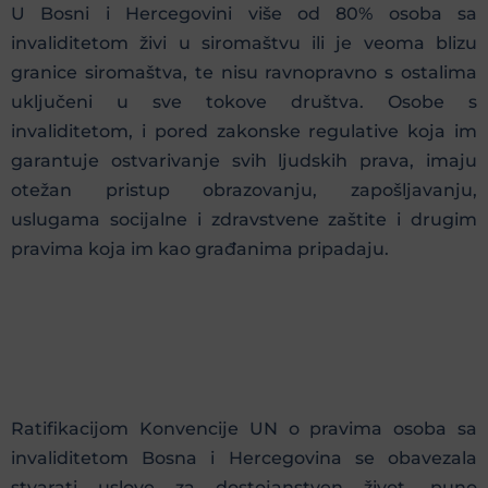
U Bosni i Hercegovini više od 80% osoba sa
invaliditetom živi u siromaštvu ili je veoma blizu
granice siromaštva, te nisu ravnopravno s ostalima
uključeni u sve tokove društva. Osobe s
invaliditetom, i pored zakonske regulative koja im
garantuje ostvarivanje svih ljudskih prava, imaju
otežan pristup obrazovanju, zapošljavanju,
uslugama socijalne i zdravstvene zaštite i drugim
pravima koja im kao građanima pripadaju.
Ratifikacijom Konvencije UN o pravima osoba sa
invaliditetom Bosna i Hercegovina se obavezala
stvarati uslove za dostojanstven život, puno