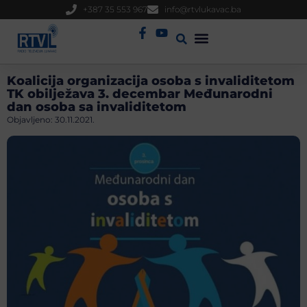
+387 35 553 967
info@rtvlukavac.ba
Radio Uživo
Sjednica Gradskog Vijeća
Koalicija organizacija osoba s invaliditetom
TK obilježava 3. decembar Međunarodni
dan osoba sa invaliditetom
Objavljeno:
30.11.2021.