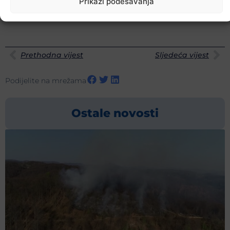
Prikaži podešavanja
Prethodna vijest
Sljedeća vijest
Podijelite na mrežama
Ostale novosti