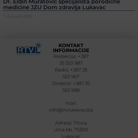
Dr. Eldin Muratović specijalista porodične
medicine JZU Dom zdravlja Lukavac
7. Augusta 2026.
KONTAKT
INFORMACIJE
Redakcija: +387
35 553 987
Radio: +387 35
553 967
Direktor: +387 35
553 988
mail:
info@rtvlukavac.ba
Adresa: Titova
ulica bb, 75300
Lukavac