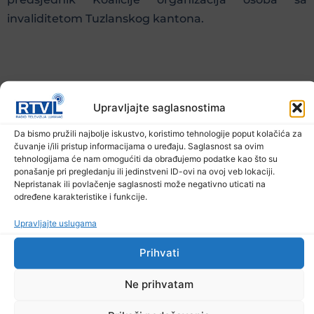
invaliditetom Tuzlanskog kantona.
Koalicija organizacija osoba s invaliditetom
Upravljajte saglasnostima
Tuzlanskog kantona želi ovom prilikom još jednom
Da bismo pružili najbolje iskustvo, koristimo tehnologije poput kolačića za
da utiče na podizanje svijesti o pravima osoba s
čuvanje i/ili pristup informacijama o uređaju. Saglasnost sa ovim
tehnologijama će nam omogućiti da obrađujemo podatke kao što su
invaliditetom, kako bismo zajedno doprinijeli
ponašanje pri pregledanju ili jedinstveni ID-ovi na ovoj veb lokaciji.
stvaranju društva u kojem će se poštivati i graditi
Nepristanak ili povlačenje saglasnosti može negativno uticati na
određene karakteristike i funkcije.
ravnopravnost svih građana i građanki podjednako,
a osobe s invaliditetom se neće suočavati sa
Upravljajte uslugama
preprekama prilikom ostvarivanja svojih osnovnih
Prihvati
ljudskih prava.
Ne prihvatam