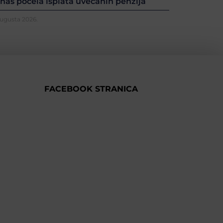
nas počela isplata uvećanih penzija
Augusta 2026.
FACEBOOK STRANICA