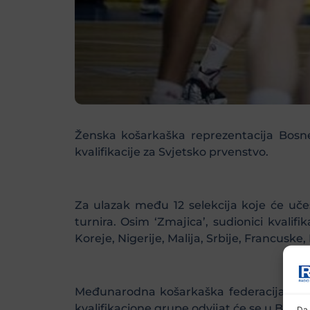
Ženska košarkaška reprezentacija Bosn
kvalifikacije za Svjetsko prvenstvo.
Za ulazak među 12 selekcija koje će učes
turnira. Osim ‘Zmajica’, sudionici kvalifi
Koreje, Nigerije, Malija, Srbije, Francuske, B
Međunarodna košarkaška federacija (FIBA
kvalifikacione grupe odvijat će se u Beog
Da 