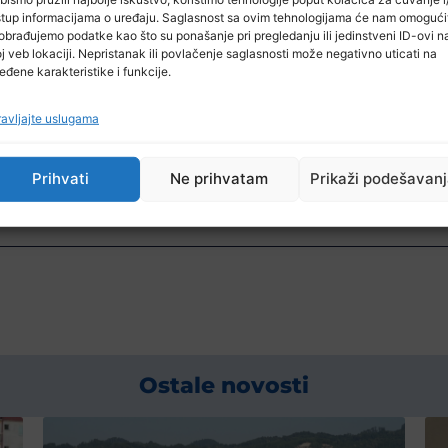
stup informacijama o uređaju. Saglasnost sa ovim tehnologijama će nam omogući
obrađujemo podatke kao što su ponašanje pri pregledanju ili jedinstveni ID-ovi n
j veb lokaciji. Nepristanak ili povlačenje saglasnosti može negativno uticati na
eđene karakteristike i funkcije.
 ostvarit će po tri najbolje selekcije iz svake grupe, a 
avljajte uslugama
dne sedmice, tačnije u utorak (23. novembar) u Ženevi, s 
Prihvati
Ne prihvatam
Prikaži podešavan
 je iz Košarkaškog saveza BiH.
Ostale novosti