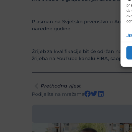
pri
da 
ovo
odr
Plasman na Svjetsko prvenstvo u Australiji
naredne godine.
Upr
Žrijeb za kvalifikacije bit će održan nare
žrijeba na YouTube kanalu FIBA, saopćeno
Prethodna vijest
Podijelite na mrežama