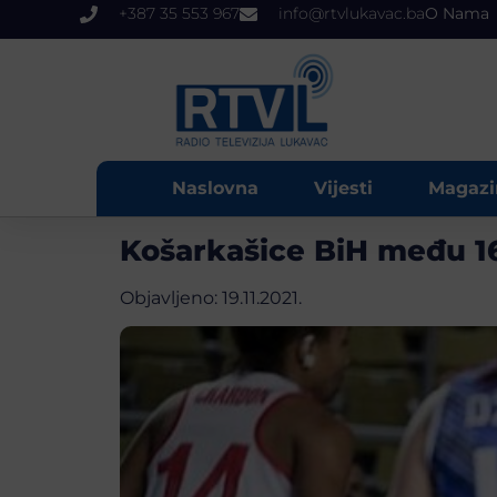
+387 35 553 967
info@rtvlukavac.ba
O Nama
Naslovna
Vijesti
Magazi
Košarkašice BiH među 16 
Objavljeno:
19.11.2021.