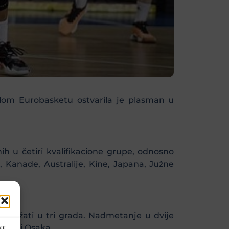
lom Eurobasketu ostvarila je plasman u
ih u četiri kvalifikacione grupe, odnosno
la, Kanade, Australije, Kine, Japana, Južne
 održati u tri grada. Nadmetanje u dvije
gton i Osaka.
ili