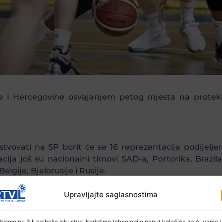
e i Hercegovine osvajanjem petog mjesta na protek
tvovati na SP borit će se 16 reprezentacija podijeljen
kacija još su nacionalni timovi SAD-a, Portorika, Brazi
elgije, Bjelorusije i Rusije.
Upravljajte saglasnostima
) je nacionalnim savezima saopštila da će se turniri
radu, dok će domaćini preostale dvije grupe biti Washin
bismo pružili najbolje iskustvo, koristimo tehnologije poput kolačića za čuvanje i/