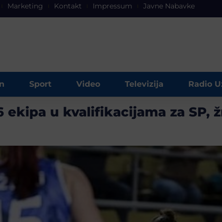
Marketing
Kontakt
Impressum
Javne Nabavke
n
Sport
Video
Televizija
Radio U
ekipa u kvalifikacijama za SP, 