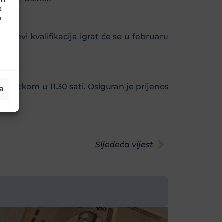
ti
a
mečevi kvalifikacija igrat će se u februaru
početkom u 11.30 sati. Osiguran je prijenos
ja
Sljedeća vijest