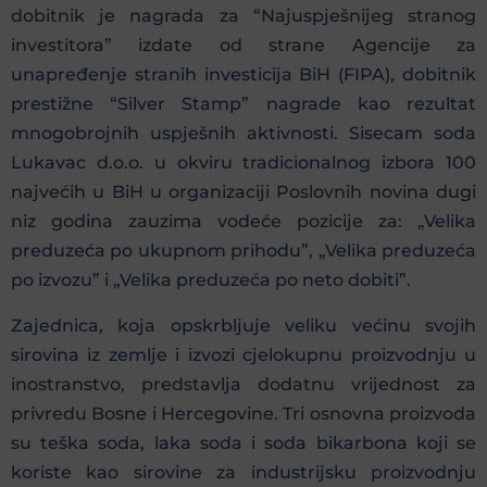
dobitnik je nagrada za “Najuspješnijeg stranog
investitora” izdate od strane Agencije za
unapređenje stranih investicija BiH (FIPA), dobitnik
prestižne “Silver Stamp” nagrade kao rezultat
mnogobrojnih uspješnih aktivnosti. Sisecam soda
Lukavac d.o.o. u okviru tradicionalnog izbora 100
najvećih u BiH u organizaciji Poslovnih novina dugi
niz godina zauzima vodeće pozicije za: „Velika
preduzeća po ukupnom prihodu”, „Velika preduzeća
po izvozu” i „Velika preduzeća po neto dobiti”.
Zajednica, koja opskrbljuje veliku većinu svojih
sirovina iz zemlje i izvozi cjelokupnu proizvodnju u
inostranstvo, predstavlja dodatnu vrijednost za
privredu Bosne i Hercegovine. Tri osnovna proizvoda
su teška soda, laka soda i soda bikarbona koji se
koriste kao sirovine za industrijsku proizvodnju