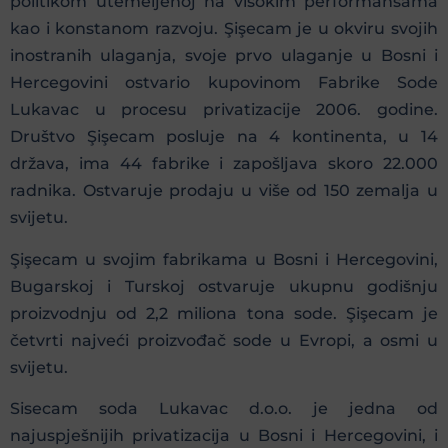
politikom utemeljenoj na visokim performansama
kao i konstanom razvoju. Şişecam je u okviru svojih
inostranih ulaganja, svoje prvo ulaganje u Bosni i
Hercegovini ostvario kupovinom Fabrike Sode
Lukavac u procesu privatizacije 2006. godine.
Društvo Şişecam posluje na 4 kontinenta, u 14
država, ima 44 fabrike i zapošljava skoro 22.000
radnika. Ostvaruje prodaju u više od 150 zemalja u
svijetu.
Şişecam u svojim fabrikama u Bosni i Hercegovini,
Bugarskoj i Turskoj ostvaruje ukupnu godišnju
proizvodnju od 2,2 miliona tona sode. Şişecam je
četvrti najveći proizvođač sode u Evropi, a osmi u
svijetu.
Sisecam soda Lukavac d.o.o. je jedna od
najuspješnijih privatizacija u Bosni i Hercegovini, i