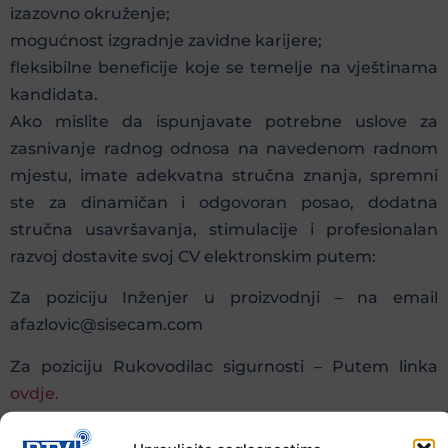
izazovno okruženje;
mogućnost izgradnje zavidne karijere;
fleksibilne beneficije koje se temelje na vještinama
kandidata.
Ako mislite da ispunjavate potrebne uslove za
zasnivanje radnog odnosa na navedenom radnom
mjestu, imate adekvatna stručna znanja, spremni
ste za dinamičan i odgovoran posao, dodatna
stručna usavršavanja, stimulacije i profesionalan
razvoj dostavite svoj CV elektronskim putem:
Za poziciju Inženjer u proizvodnji – na email
afazlovic@sisecam.com
Za poziciju Rukovodilac sigurnosti – Putem linka
ovdje.
Vaše prijave možete dostaviti i poštom na: