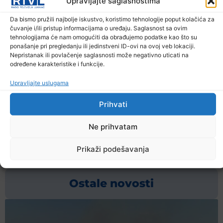
Upravljajte saglasnostima
Sisecam Soda Lukavac d.o.o.
Da bismo pružili najbolje iskustvo, koristimo tehnologije poput kolačića za
Prva Ulica br.1
čuvanje i/ili pristup informacijama o uređaju. Saglasnost sa ovim
tehnologijama će nam omogućiti da obrađujemo podatke kao što su
75300 Lukavac,
ponašanje pri pregledanju ili jedinstveni ID-ovi na ovoj veb lokaciji.
Tuzlanski kanton, BiH
Nepristanak ili povlačenje saglasnosti može negativno uticati na
određene karakteristike i funkcije.
Upravljajte uslugama
Oglas ostaje otvoren 10 dana od dana objavljivanja.
Prihvati
Ne prihvatam
Prethodna vijest
Sljedeća vijest
Prikaži podešavanja
Podijelite na mrežama
Ostale novosti