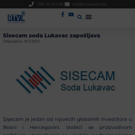
+387 35 553 967
info@rtvlukavac.ba
Radio Uživo
Sjednica Gradskog Vijeća
Sisecam soda Lukavac zapošljava
Objavljeno:
19.11.2021.
Şişecam je jedan od najvećih globalnih investitora u
Bosni i Hercegovini. Vodeći se proizvodnom